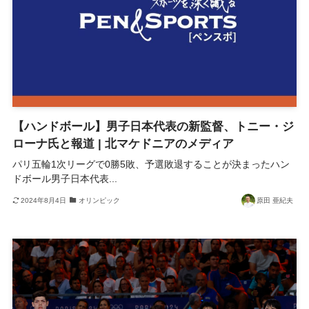
【ハンドボール】男子日本代表の新監督、トニー・ジ
ローナ氏と報道 | 北マケドニアのメディア
パリ五輪1次リーグで0勝5敗、予選敗退することが決まったハン
ドボール男子日本代表...
2024年8月4日
オリンピック
原田 亜紀夫