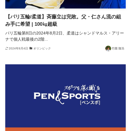
【パリ五輪/柔道】斉藤立は完敗。父・仁さん流の組
み手に希望 | 100㎏超級
パリ五輪第8日の2024年8月2日、柔道はシャンドマルス・アリー
ナで個人戦最後の2階...
2024年8月4日
オリンピック
竹園 隆浩