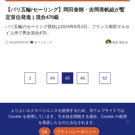
【パリ五輪/セーリング】岡田奎樹・吉岡美帆組が暫
定首位発進 | 混合470級
パリ五輪のセーリング競技は2024年8月2日、フランス南部マルセ
イユ沖で男女混合470...
2024年8月3日
オリンピック
原田 亜紀夫
1
...
44
45
46
...
82
よりよいエクスペリエンスを提供するため、当ウェブサイトでは
Cookie を使用しています。引き続き閲覧する場合、Cookie の使用
ホーム
新着の記事
を承諾したものとみなされます。
OK
プライバシーポリシー