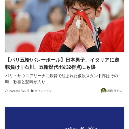
【パリ五輪/バレーボール】日本男子、イタリアに逆
転負け | 石川、五輪歴代4位32得点にも涙
パリ・サウスアリーナに鉄骨で組まれた仮設スタンド席はその
時、歓喜と悲鳴が入り...
2024年8月22日
オリンピック
原田 亜紀夫