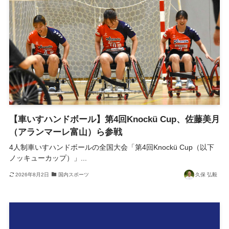
【車いすハンドボール】第4回Knockü Cup、佐藤美月
（アランマーレ富山）ら参戦
4人制車いすハンドボールの全国大会「第4回Knockü Cup（以下
ノッキューカップ）」...
2026年8月2日
国内スポーツ
久保 弘毅