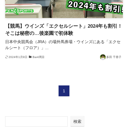
【競馬】ウインズ「エクセルシート」2024年も割引！
そこは秘密の…後楽園で初体験
日本中央競馬会（JRA）の場外馬券場・ウインズにある「エクセ
ルシート（フロア）」...
2024年1月9日
Bar4周目
多田 千香子
1
検索