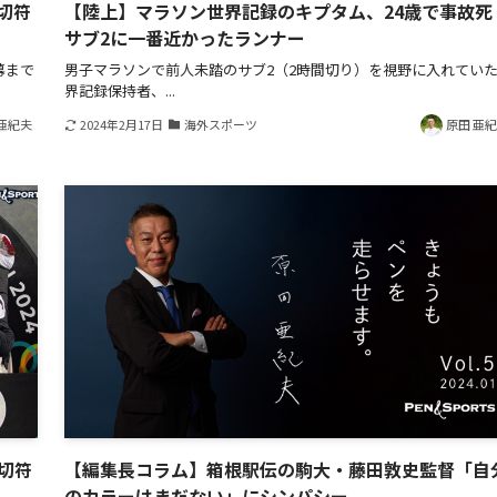
リ切符
【陸上】マラソン世界記録のキプタム、24歳で事故死 
サブ2に一番近かったランナー
幕まで
男子マラソンで前人未踏のサブ2（2時間切り）を視野に入れてい
界記録保持者、...
亜紀夫
2024年2月17日
海外スポーツ
原田 亜
輪切符
【編集長コラム】箱根駅伝の駒大・藤田敦史監督「自
のカラーはまだない」にシンパシー