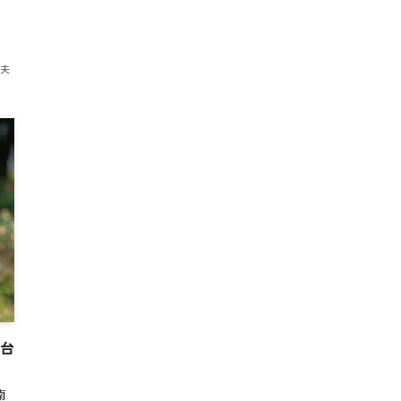
紀夫
舞台
南