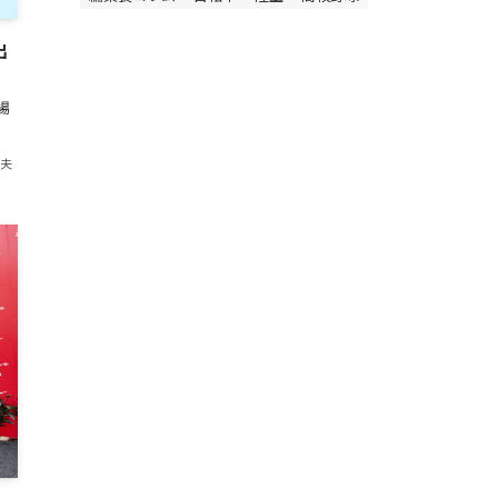
出
場
紀夫