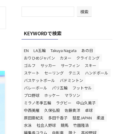
検索
KEYWORDで検索
EN
LA五輪
Takuya Nagata
あの日
おりひめジャパン
カヌー
クライミング
ゴルフ
サッカー
サーフィン
スキー
スケート
セーリング
テニス
ハンドボール
バスケットボール
バドミントン
バレーボール
パリ五輪
フットサル
プロ野球
ホッケー
マラソン
ミラノ冬季五輪
ラグビー
中山久美子
中西美雁
久保弘毅
佐藤貴洋
卓球
原田亜紀夫
多田千香子
彗星JAPAN
柔道
水泳
社会人野球
競馬
竹園隆浩
編集長コラム
自転車
陸上
高校野球