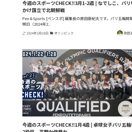
今週のスポーツCHECK‼3月1-2週 | なでしこ、パ
かけ国立で北朝鮮戦
Pen＆Sports [ペンスポ] 編集長の原田亜紀夫です。パリ五輪開
明日（2024年2...
2024年2月26日
オリンピック
原田 
今週のスポーツCHECK‼1月4週 | 卓球女子パリ五
2枠目、平野か伊藤か