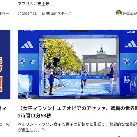
アフリカが史上最...
千香子
2023年11月4日
国内スポーツ
原田 亜
輪マ
【女子マラソン】エチオピアのアセファ、驚異の世界
2時間11分53秒
唯一の
ベルリン・マラソン女子で男子の記録かと見紛う、驚異的な世界記
が誕生した。昨...