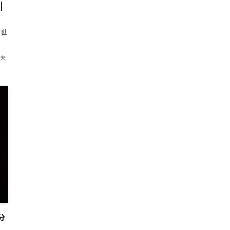
|
た世
紀夫
分