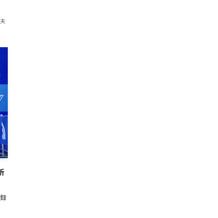
紀夫
新
録