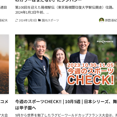
4週目
第100回を迎えた箱根駅伝（東京箱根間往復大学駅伝競走）往路。
2024年1月2日午前、...
亜紀夫
2024年1月3日
国内スポーツ
原田 亜
督コメ
今週のスポーツCHECK‼ | 10月5週 | 日本シリーズ、
は甲子園へ
ア大会
9月から世界を魅了したラグビーワールドカップフランス大会は、