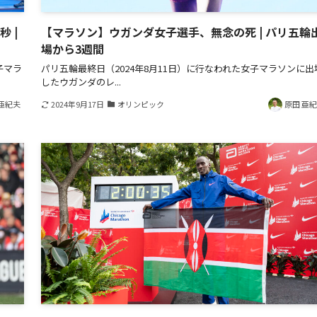
 |
【マラソン】ウガンダ女子選手、無念の死 | パリ五輪
場から3週間
子マラ
パリ五輪最終日（2024年8月11日）に行なわれた女子マラソンに出
したウガンダのレ...
亜紀夫
2024年9月17日
オリンピック
原田 亜