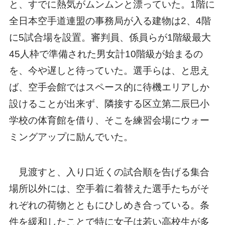
と、すでに熱気がムンムンと漂っていた。1階に
全日本空手道連盟の事務局が入る建物は2、4階
に5試合場を設置。審判員、係員らが1階級最大
45人枠で準備された男女計10階級が始まるの
を、今や遅しと待っていた。選手らは、と思え
ば、空手会館ではスペース的に待機エリアしか
設けることが出来ず、隣接する区立第二辰巳小
学校の体育館を借り、そこを練習会場にウォー
ミングアップに励んでいた。
見渡すと、入り口近くの試合順を告げる集合
場所以外には、空手着に着替えた選手たちがそ
れぞれの荷物とともにひしめき合っている。条
件を緩和したことで特に女子は若い高校生が多