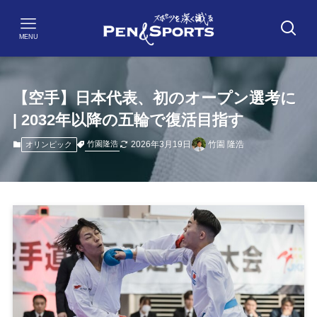
MENU
【空手】日本代表、初のオープン選考に
| 2032年以降の五輪で復活目指す
2026年3月19日
竹園 隆浩
竹園隆浩
オリンピック