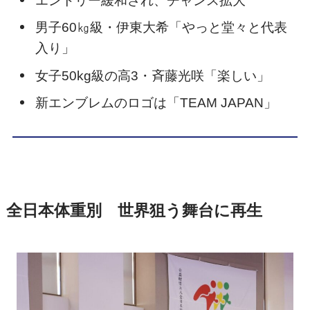
エントリー緩和され、チャンス拡大
男子60㎏級・伊東大希「やっと堂々と代表
入り」
女子50kg級の高3・斉藤光咲「楽しい」
新エンブレムのロゴは「TEAM JAPAN」
全日本体重別 世界狙う舞台に再生