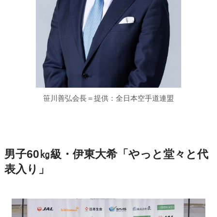
笹川善弘会長＝提供：全日本空手道連盟
男子60㎏級・伊東大希「やっと堂々と代
表入り」