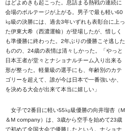
はどよめきも起こった。息詰まる熱戦の連続に
会場のボルテージが上がる。男子で最も軽い60
㎏級の決勝には、過去3年いずれも表彰台に上っ
た伊東大希（西濃運輸）が登場したが、惜しく
も準優勝に終わった。2年ぶりの優勝こそ逃した
ものの、24歳の表情は清々しかった。「やっと
日本王者が堂々とナショナルチーム入り出来る
形が整った。軽量級の選手にも、年齢別のカテ
ゴリーを超えて、誰が今は日本で一番強いか、
を決める大会が出来て本当に嬉しい」
女子で2番目に軽い55㎏級優勝の向井瑠杏（M
＆M company）は、3歳から空手を始めて23歳
で初めて全国大会で優勝したという。ナショナ