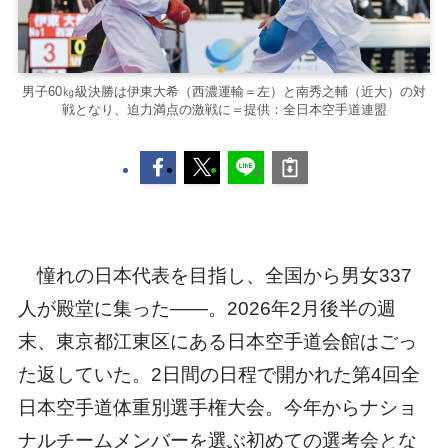
男子60㎏級決勝は伊東大希（西濃運輸＝左）と南秀之輔（近大）の対
戦となり、迫力満点の激戦に＝提供：全日本空手道連盟
憧れの日本代表を目指し、全国から男女337
人が殿堂に集った――。2026年2月後半の週
末、東京都江東区にある日本空手道会館はごっ
た返していた。2日間の日程で開かれた第4回全
日本空手道体重別選手権大会。今年からナショ
ナルチームメンバーを選ぶ初めての選考会とな