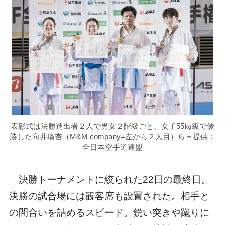
表彰式は決勝進出者２人で男女２階級ごと。女子55㎏級で優
勝した向井瑠杏（M&M company=左から２人目）ら＝提供：
全日本空手道連盟
決勝トーナメントに絞られた22日の最終日。
決勝の試合場には観客席も設置された。相手と
の間合いを詰めるスピード。鋭い突きや蹴りに