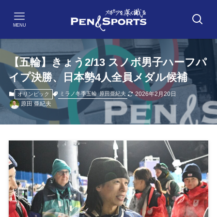
MENU
【五輪】きょう2/13 スノボ男子ハーフパ
イプ決勝、日本勢4人全員メダル候補
2026年2月20日
ミラノ冬季五輪
原田亜紀夫
オリンピック
原田 亜紀夫