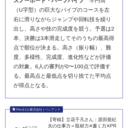
スノーボード・
ハーフパイプ
半円筒
（U字型）の巨大なパイプのコースを左
右に滑りながらジャンプや回転技を繰り
出し、高さや技の完成度を競う。予選は2
本、決勝は3本滑走してそのうちの最高得
点で順位が決まる。高さ（振り幅）、難
度、多様性、完成度、進化性などが評価
の対象。6人の審判が0〜100点で評価す
る。最高点と最低点を切り捨てた平均点
が得点となる。
Pen＆Co.株式会社 | ペンアンド
【寄稿】立花千凡さん：原田亜紀
夫の仕事力＝取材力✕書く力✕PR