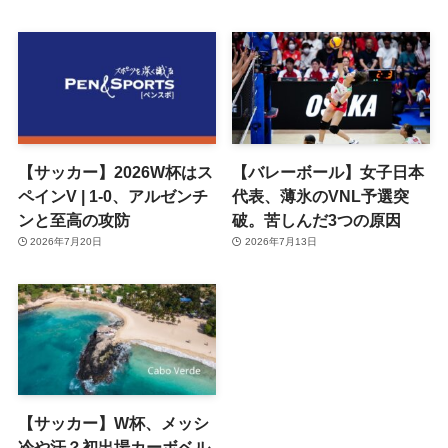
【サッカー】2026W杯はス
【バレーボール】女子日本
ペインV | 1-0、アルゼンチ
代表、薄氷のVNL予選突
ンと至高の攻防
破。苦しんだ3つの原因
2026年7月20日
2026年7月13日
【サッカー】W杯、メッシ
冷や汗？初出場カーボベル