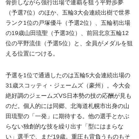
骨折しながら強行出場で連覇を狙う平野歩夢
（予選7位）のほか、五輪3大会連続出樹で世界
ランク1位の戸塚優斗（予選2位）、五輪初出場
の19歳山田琉聖（予選3位）、前回北京五輪12
位の平野流佳（予選5位）と、全員がメダルを狙
える位置につける。
予選を1位で通過したのは五輪5大会連続出場の
31歳スコッティ・ジェームズ（豪州）。今大会
絶好調のジェームズVS日本勢の技の応酬が見も
のだ。個人的には同郷、北海道札幌市出身の山
田琉聖の「一発」に期待する。他の選手とかぶ
らない独創的な技を繰り出す「型にはまらな
い」選手で、まだ19歳。重圧も背負うものもそ