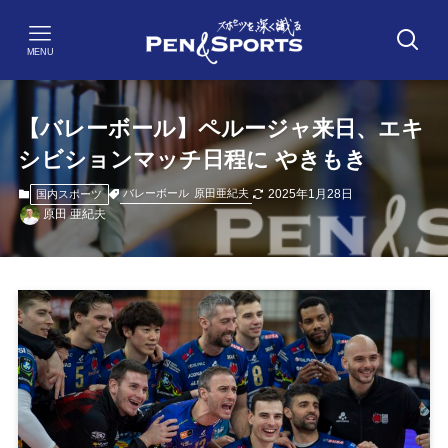
MENU
【バレーボール】ペルージャ来日、エキ
シビションマッチ日程に やきもき
2025年1月28日
バレーボール
原田亜紀夫
国内スポーツ
原田 亜紀夫