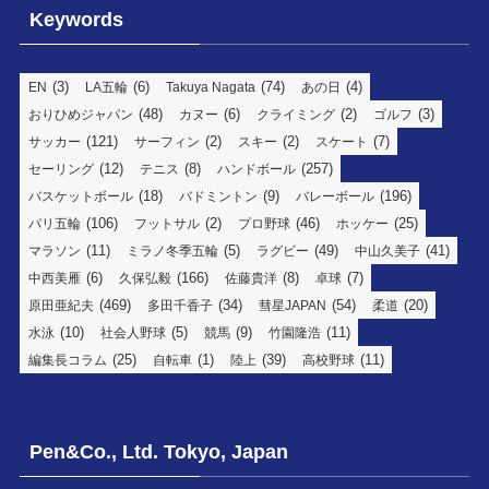
Keywords
(3)
(6)
(74)
(4)
EN
LA五輪
Takuya Nagata
あの日
(48)
(6)
(2)
(3)
おりひめジャパン
カヌー
クライミング
ゴルフ
(121)
(2)
(2)
(7)
サッカー
サーフィン
スキー
スケート
(12)
(8)
(257)
セーリング
テニス
ハンドボール
(18)
(9)
(196)
バスケットボール
バドミントン
バレーボール
(106)
(2)
(46)
(25)
パリ五輪
フットサル
プロ野球
ホッケー
(11)
(5)
(49)
(41)
マラソン
ミラノ冬季五輪
ラグビー
中山久美子
(6)
(166)
(8)
(7)
中西美雁
久保弘毅
佐藤貴洋
卓球
(469)
(34)
(54)
(20)
原田亜紀夫
多田千香子
彗星JAPAN
柔道
(10)
(5)
(9)
(11)
水泳
社会人野球
競馬
竹園隆浩
(25)
(1)
(39)
(11)
編集長コラム
自転車
陸上
高校野球
Pen&Co., Ltd. Tokyo, Japan