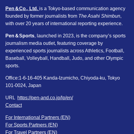
Pen＆Co., Ltd.
is a Tokyo-based communication agency
founded by former journalists from
The Asahi Shimbun
,
with over 20 years of international reporting experience.
Pen＆Sports
, launched in 2023, is the company’s sports
journalism media outlet, featuring coverage by
experienced sports journalists across Athletics, Football,
Baseball, Volleyball, Handball, Judo, and other Olympic
sports.
Office:1-6-16-405 Kanda-Izumicho, Chiyoda-ku, Tokyo
101-0024, Japan
URL
https://pen-and.co.jp/lp/en/
Contact
For International Partners (EN)
For Sports Partners (EN)
For Travel Partners (EN)