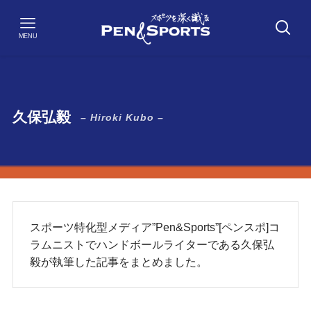
MENU
久保弘毅
– Hiroki Kubo –
スポーツ特化型メディア”Pen&Sports”[ペンスポ]コ
ラムニストでハンドボールライターである久保弘
毅が執筆した記事をまとめました。