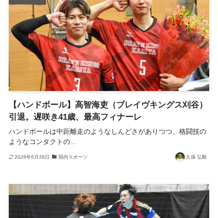
【ハンドボール】高智海吏（ブレイヴキングス刈谷）
引退。遅咲き41歳、最高フィナーレ
ハンドボールは中距離走のようなしんどさがありつつ、格闘技の
ようなコンタクトの...
2026年6月26日
国内スポーツ
久保 弘毅