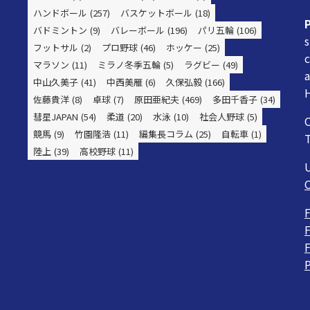
ハンドボール
(257)
バスケットボール
(18)
バドミントン
(9)
バレーボール
(196)
パリ五輪
(106)
s
フットサル
(2)
プロ野球
(46)
ホッケー
(25)
c
マラソン
(11)
ミラノ冬季五輪
(5)
ラグビー
(49)
a
中山久美子
(41)
中西美雁
(6)
久保弘毅
(166)
H
佐藤貴洋
(8)
卓球
(7)
原田亜紀夫
(469)
多田千香子
(34)
彗星JAPAN
(54)
柔道
(20)
水泳
(10)
社会人野球
(5)
O
競馬
(9)
竹園隆浩
(11)
編集長コラム
(25)
自転車
(1)
陸上
(39)
高校野球
(11)
F
F
F
P