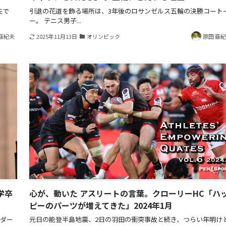
夫で
引退の花道を飾る場所は、3年後のロサンゼルス五輪の決勝コート
ー。 テニス男子...
亜紀夫
2025年11月13日
オリンピック
原田 亜
学卒
心が、動いた アスリートの言葉。クローリーHC「ハ
ピーのパーツが増えてきた」2024年1月
米ダー
元日の能登半島地震、2日の羽田の衝突事故と続き、つらい年明け