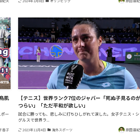
亜紀夫
2024年1月8日
オリンピック
原田 亜
 鳥肌
【テニス】世界ランク7位のジャバー「死ぬ子見るの
つらい」「ただ平和が欲しい」
スポー
試合に勝っても、悲しみに打ちひしがれて涙した。女子テニス・シ
グルスで世界ラ...
千香子
2023年11月4日
海外スポーツ
原田 亜