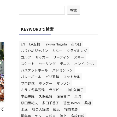
検索
KEYWORDで検索
EN
LA五輪
Takuya Nagata
あの日
おりひめジャパン
カヌー
クライミング
ゴルフ
サッカー
サーフィン
スキー
スケート
セーリング
テニス
ハンドボール
バスケットボール
バドミントン
バレーボール
パリ五輪
フットサル
プロ野球
ホッケー
マラソン
ミラノ冬季五輪
ラグビー
中山久美子
中西美雁
久保弘毅
佐藤貴洋
卓球
原田亜紀夫
多田千香子
彗星JAPAN
柔道
げて
水泳
社会人野球
競馬
竹園隆浩
編集長コラム
自転車
陸上
高校野球