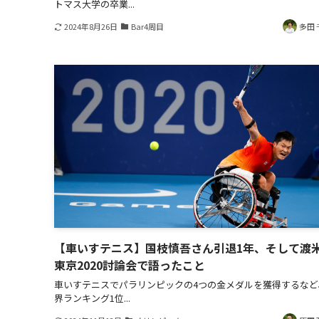
トマス大学の卒業...
2024年8月26日
Bar4周目
多田 
【車いすテニス】国枝慎吾さん引退1年、そして渡
東京2020討論会で語ったこと
車いすテニスでパラリンピックの4つの金メダルを獲得するなど
界ランキング1位...