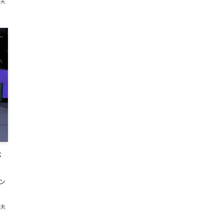
紀夫
が
ン
紀夫