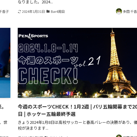
なりました。2024...
千香子
2024年1月31日
Bar4周目
多田 千
米。
今週のスポーツCHECK！1月2週 | パリ五輪開幕まで20
日 | ホッケー五輪最終予選
、世
きょう2024年1月8日は高校サッカーと春高バレーの決勝があり、
校が決まります...