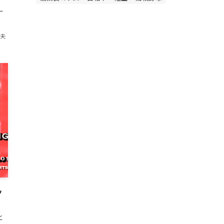
ー
紀夫
ッ
と