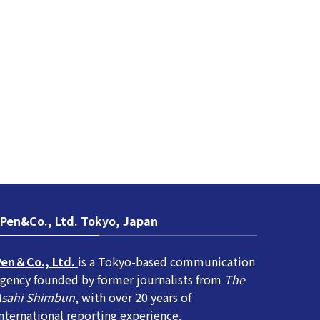
Pen&Co., Ltd. Tokyo, Japan
Pen＆Co., Ltd.
is a Tokyo-based communication
gency founded by former journalists from
The
Asahi Shimbun
, with over 20 years of
nternational reporting experience.