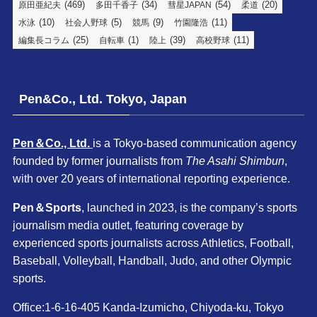
(469)
(34)
(54)
(20)
原田亜紀夫
多田千香子
彗星JAPAN
柔道
(10)
(5)
(9)
(11)
水泳
社会人野球
競馬
竹園隆浩
(25)
(1)
(39)
(11)
編集長コラム
自転車
陸上
高校野球
Pen&Co., Ltd. Tokyo, Japan
Pen＆Co., Ltd.
is a Tokyo-based communication agency
founded by former journalists from
The Asahi Shimbun
,
with over 20 years of international reporting experience.
Pen＆Sports
, launched in 2023, is the company’s sports
journalism media outlet, featuring coverage by
experienced sports journalists across Athletics, Football,
Baseball, Volleyball, Handball, Judo, and other Olympic
sports.
Office:1-6-16-405 Kanda-Izumicho, Chiyoda-ku, Tokyo