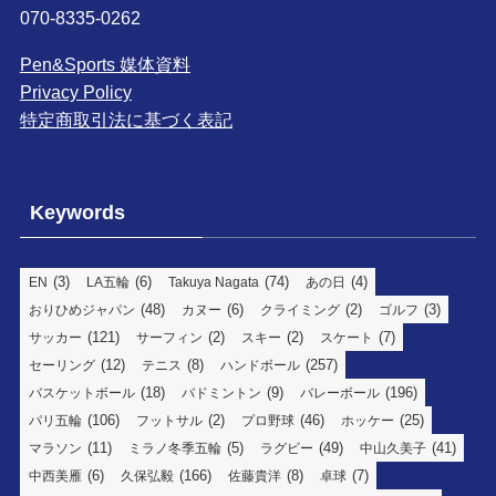
070-8335-0262
Pen&Sports 媒体資料
Privacy Policy
特定商取引法に基づく表記
Keywords
(3)
(6)
(74)
(4)
EN
LA五輪
Takuya Nagata
あの日
(48)
(6)
(2)
(3)
おりひめジャパン
カヌー
クライミング
ゴルフ
(121)
(2)
(2)
(7)
サッカー
サーフィン
スキー
スケート
(12)
(8)
(257)
セーリング
テニス
ハンドボール
(18)
(9)
(196)
バスケットボール
バドミントン
バレーボール
(106)
(2)
(46)
(25)
パリ五輪
フットサル
プロ野球
ホッケー
(11)
(5)
(49)
(41)
マラソン
ミラノ冬季五輪
ラグビー
中山久美子
(6)
(166)
(8)
(7)
中西美雁
久保弘毅
佐藤貴洋
卓球