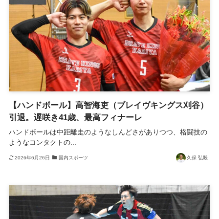
【ハンドボール】高智海吏（ブレイヴキングス刈谷）
引退。遅咲き41歳、最高フィナーレ
ハンドボールは中距離走のようなしんどさがありつつ、格闘技の
ようなコンタクトの...
2026年6月26日
国内スポーツ
久保 弘毅