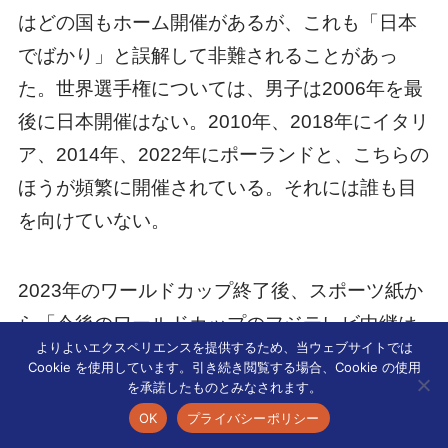
はどの国もホーム開催があるが、これも「日本
でばかり」と誤解して非難されることがあっ
た。世界選手権については、男子は2006年を最
後に日本開催はない。2010年、2018年にイタリ
ア、2014年、2022年にポーランドと、こちらの
ほうが頻繁に開催されている。それには誰も目
を向けていない。
2023年のワールドカップ終了後、スポーツ紙か
ら「今後のワールドカップのフジテレビ中継は
よりよいエクスペリエンスを提供するため、当ウェブサイトでは
白紙？」という記事が出て、心底驚いた。正式
Cookie を使用しています。引き続き閲覧する場合、Cookie の使用
を承諾したものとみなされます。
にはワールドカップは2019年の時点で終了して
OK
プライバシーポリシー
おり、今大会は便宜上「ワールドカップ」とい