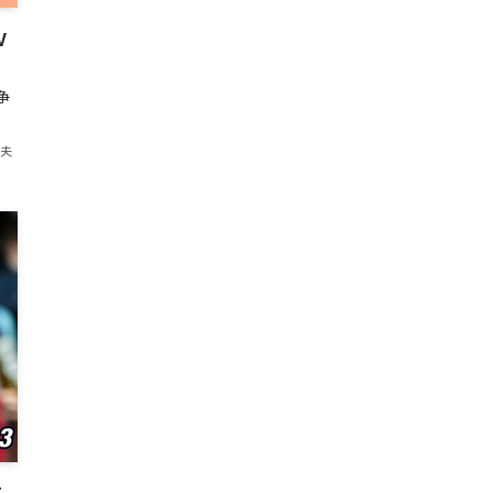
V
争
紀夫