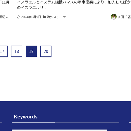
11月
イスラエルとイスラム組織ハマスの軍事衝突により、加入したばか
のイスラエルリ...
亜紀夫
2024年6月9日
海外スポーツ
多田 千
17
18
19
20
Keywords