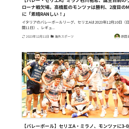
【バレー・セリエA】ミラノ石川祐希、誕生日前の
ローナ戦欠場。高橋藍のモンツァは勝利、2度目のM
に「素晴RANしい！」
イタリアのバレーボールリーグ、セリエAは2023年12月10日（
間11日）、レギュ...
2023年12月11日
海外スポーツ
原田 
【バレーボール】セリエA・ミラノ、モンツァに3-0