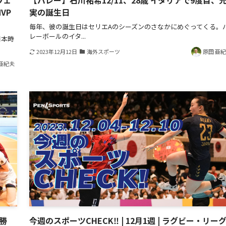
ヴェ
【バレー】石川祐希12/11、28歳 イタリアで9度目、
VP
実の誕生日
毎年、彼の誕生日はセリエAのシーズンのさなかにめぐってくる。
レーボールのイタ...
日本時
2023年12月12日
海外スポーツ
原田 亜
亜紀夫
勝
今週のスポーツCHECK‼ | 12月1週 | ラグビー・リー