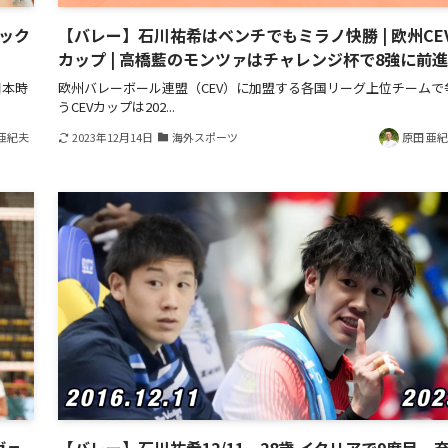
ック
【バレー】石川祐希はベンチでもミラノ快勝 | 欧州CE
カップ | 高橋藍のモンツァはチャレンジ杯で8強に前進
日本時
欧州バレーボール連盟（CEV）に加盟する各国リーグ上位チームで
うCEVカップは202...
亜紀夫
2023年12月14日
海外スポーツ
原田 亜