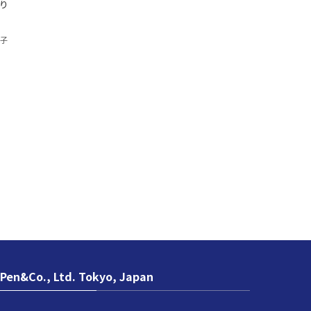
り
香子
Pen&Co., Ltd. Tokyo, Japan