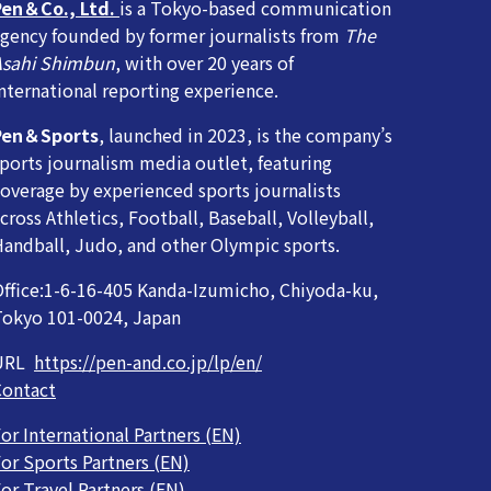
Pen＆Co., Ltd.
is a Tokyo-based communication
gency founded by former journalists from
The
Asahi Shimbun
, with over 20 years of
nternational reporting experience.
Pen＆Sports
, launched in 2023, is the company’s
ports journalism media outlet, featuring
overage by experienced sports journalists
cross Athletics, Football, Baseball, Volleyball,
andball, Judo, and other Olympic sports.
ffice:1-6-16-405 Kanda-Izumicho, Chiyoda-ku,
Tokyo 101-0024, Japan
URL
https://pen-and.co.jp/lp/en/
Contact
or International Partners (EN)
or Sports Partners (EN)
or Travel Partners (EN)