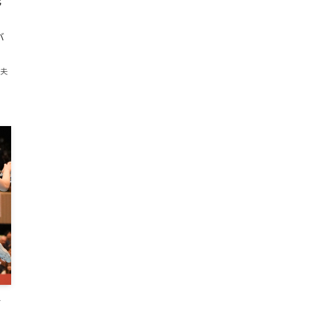
充
バ
紀夫
グ