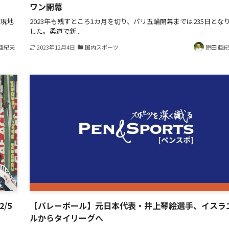
ワン開幕
（現地
2023年も残すところ1カ月を切り、パリ五輪開幕までは235日とな
した。柔道で新...
亜紀夫
2023年12月4日
国内スポーツ
原田 亜
/5
【バレーボール】元日本代表・井上琴絵選手、イスラ
ルからタイリーグへ