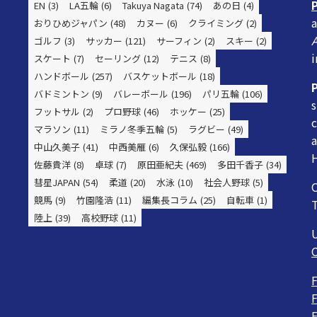
EN
(3)
LA五輪
(6)
Takuya Nagata
(74)
あの日
(4)
a
おりひめジャパン
(48)
カヌー
(6)
クライミング
(2)
ゴルフ
(3)
サッカー
(121)
サーフィン
(2)
スキー
(2)
i
スケート
(7)
セーリング
(12)
テニス
(8)
ハンドボール
(257)
バスケットボール
(18)
バドミントン
(9)
バレーボール
(196)
パリ五輪
(106)
s
フットサル
(2)
プロ野球
(46)
ホッケー
(25)
c
マラソン
(11)
ミラノ冬季五輪
(5)
ラグビー
(49)
a
中山久美子
(41)
中西美雁
(6)
久保弘毅
(166)
H
佐藤貴洋
(8)
卓球
(7)
原田亜紀夫
(469)
多田千香子
(34)
彗星JAPAN
(54)
柔道
(20)
水泳
(10)
社会人野球
(5)
O
競馬
(9)
竹園隆浩
(11)
編集長コラム
(25)
自転車
(1)
陸上
(39)
高校野球
(11)
F
F
F