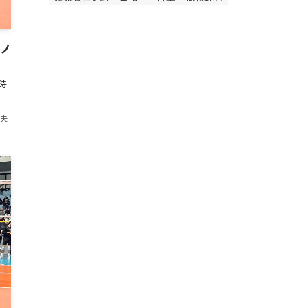
ラノ
時
紀夫