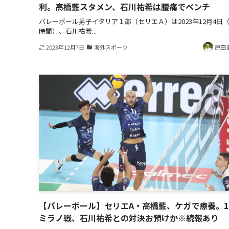
利。高橋藍スタメン、石川祐希は腰痛でベンチ
バレーボール男子イタリア１部（セリエＡ）は2023年12月4日
時間）、石川祐希...
2023年12月7日
海外スポーツ
原田 
【バレーボール】セリエA・高橋藍、ケガで療養。12
ミラノ戦、石川祐希との対決お預けか※続報あり