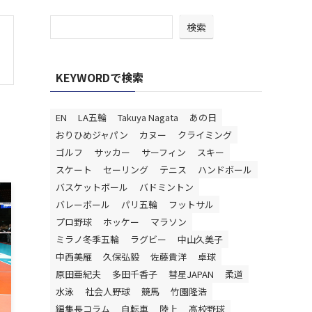
検索
KEYWORDで検索
EN
LA五輪
Takuya Nagata
あの日
おりひめジャパン
カヌー
クライミング
ゴルフ
サッカー
サーフィン
スキー
スケート
セーリング
テニス
ハンドボール
バスケットボール
バドミントン
バレーボール
パリ五輪
フットサル
プロ野球
ホッケー
マラソン
ミラノ冬季五輪
ラグビー
中山久美子
中西美雁
久保弘毅
佐藤貴洋
卓球
原田亜紀夫
多田千香子
彗星JAPAN
柔道
水泳
社会人野球
競馬
竹園隆浩
編集長コラム
自転車
陸上
高校野球