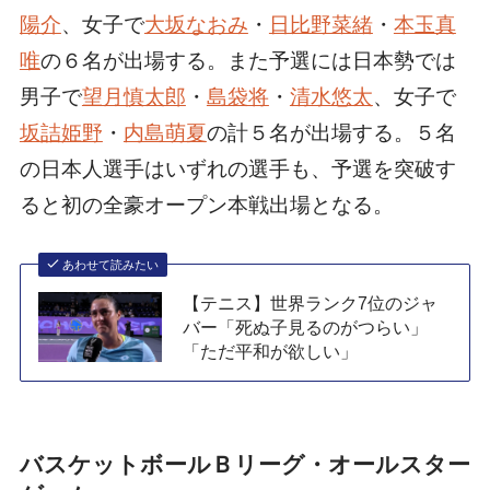
陽介
、女子で
大坂なおみ
・
日比野菜緒
・
本玉真
唯
の６名が出場する。また予選には日本勢では
男子で
望月慎太郎
・
島袋将
・
清水悠太
、女子で
坂詰姫野
・
内島萌夏
の計５名が出場する。５名
の日本人選手はいずれの選手も、予選を突破す
ると初の全豪オープン本戦出場となる。
あわせて読みたい
【テニス】世界ランク7位のジャ
バー「死ぬ子見るのがつらい」
「ただ平和が欲しい」
バスケットボールＢリーグ・オールスター