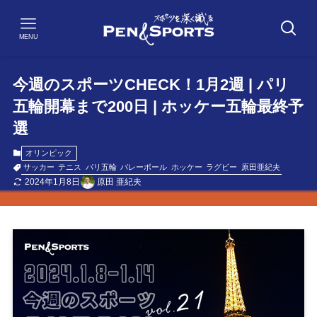
MENU
今週のスポーツCHECK！1月2週 | パリ
五輪開幕まで200日 | ホッケー五輪最終予
選
オリンピック
サッカー
テニス
パリ五輪
バレーボール
ホッケー
ラグビー
原田亜紀夫
2024年1月8日
原田 亜紀夫