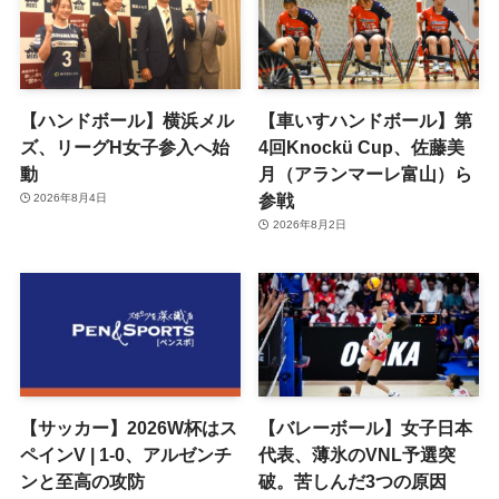
【ハンドボール】横浜メル
【車いすハンドボール】第
ズ、リーグH女子参入へ始
4回Knockü Cup、佐藤美
動
月（アランマーレ富山）ら
参戦
2026年8月4日
2026年8月2日
【サッカー】2026W杯はス
【バレーボール】女子日本
ペインV | 1-0、アルゼンチ
代表、薄氷のVNL予選突
ンと至高の攻防
破。苦しんだ3つの原因