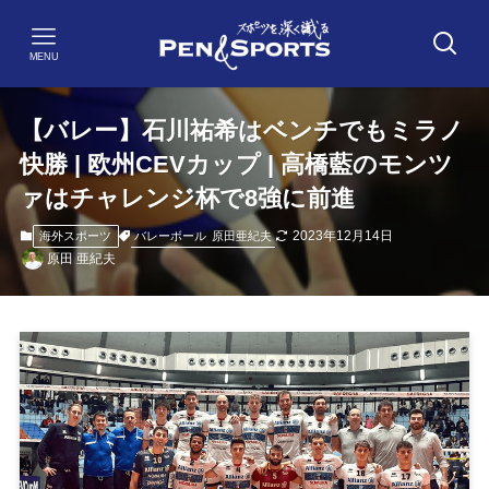
MENU
【バレー】石川祐希はベンチでもミラノ
快勝 | 欧州CEVカップ | 高橋藍のモンツ
ァはチャレンジ杯で8強に前進
2023年12月14日
バレーボール
原田亜紀夫
海外スポーツ
原田 亜紀夫