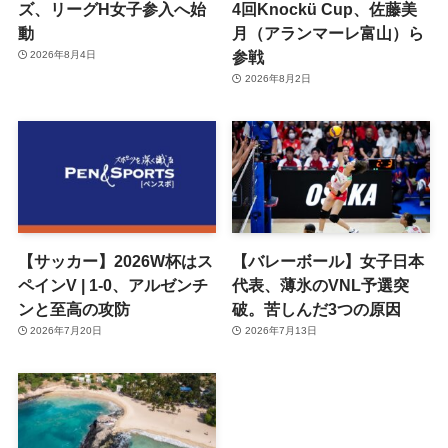
ズ、リーグH女子参入へ始
4回Knockü Cup、佐藤美
動
月（アランマーレ富山）ら
参戦
2026年8月4日
2026年8月2日
【サッカー】2026W杯はス
【バレーボール】女子日本
ペインV | 1-0、アルゼンチ
代表、薄氷のVNL予選突
ンと至高の攻防
破。苦しんだ3つの原因
2026年7月20日
2026年7月13日