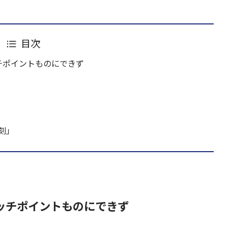
目次
チポイントものにできず
刻」
ッチポイントものにできず