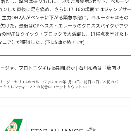
を落とし、試合は振り出しに。迎えた最終第5セット、ペルージ
ョンした直後に足を痛め、さらに17-16の場面ではジャンプサ
、主力OH2人がベンチに下がる緊急事態に。ペルージャはその
に欠けた。最後はOPヘスス・エレーラのクロススパイクがアウ
のMVPはクイック・ブロックで大活躍し、17得点を挙げたト
マニア）が獲得した。
(下に記事が続きます)
ージャ、プロトニツキは長期離脱か | 石川祐希は「筋肉け
ーグ・セリエAのペルージャは2025年1月13日、前日12日に本拠のパ
ったトレンティーノとの試合中（セットカウント2-3…