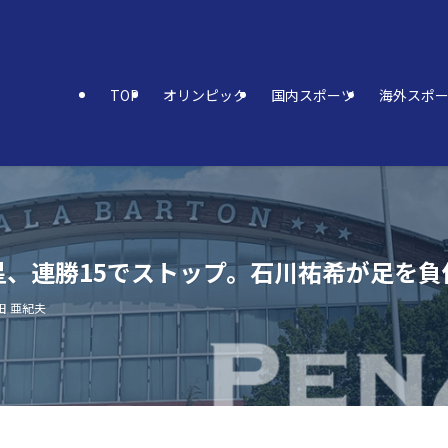
TOP
オリンピック
国内スポーツ
海外スポ
、連勝15でストップ。石川祐希が足を負
田 亜紀夫