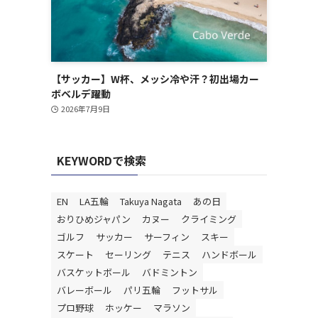
【サッカー】W杯、メッシ冷や汗？初出場カー
ボベルデ躍動
2026年7月9日
KEYWORDで検索
EN
LA五輪
Takuya Nagata
あの日
おりひめジャパン
カヌー
クライミング
ゴルフ
サッカー
サーフィン
スキー
スケート
セーリング
テニス
ハンドボール
バスケットボール
バドミントン
バレーボール
パリ五輪
フットサル
プロ野球
ホッケー
マラソン