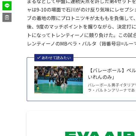
まるなどして中盤に連続失点を許した第4セット
ャは9-10の場面で石川がのけ反り気味にレセプシ
ブの着地の際にプロトニツキが太ももを負傷して
後、9度のマッチポイントを握りながら、決定打
トになってトレンティーノに競り負けた。この試合
レンティーノのMBベラ・バルタ（背番号㉒=ルー
あわせて読みたい
【バレーボール】ペル
いれんのみ」
バレーボール男子イタリアリ
ラ・バルトンアリーナであ