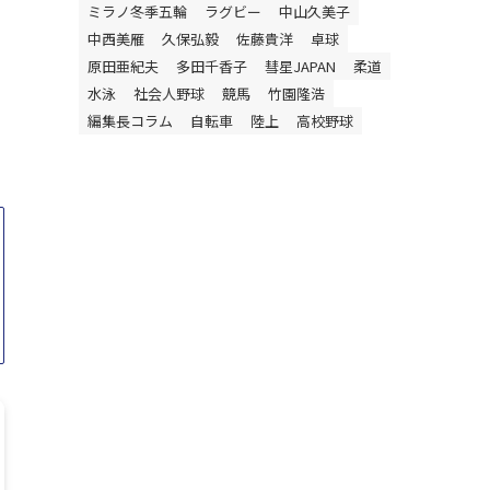
ミラノ冬季五輪
ラグビー
中山久美子
ー
中西美雁
久保弘毅
佐藤貴洋
卓球
原田亜紀夫
多田千香子
彗星JAPAN
柔道
水泳
社会人野球
競馬
竹園隆浩
編集長コラム
自転車
陸上
高校野球