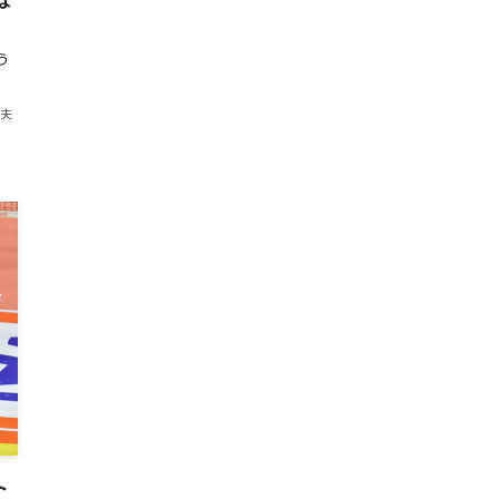
は
う
紀夫
ト