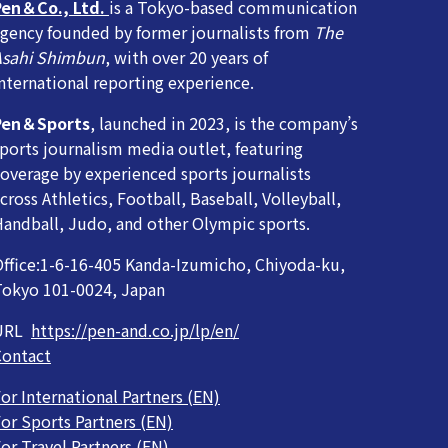
Pen＆Co., Ltd.
is a Tokyo-based communication
gency founded by former journalists from
The
Asahi Shimbun
, with over 20 years of
nternational reporting experience.
Pen＆Sports
, launched in 2023, is the company’s
ports journalism media outlet, featuring
overage by experienced sports journalists
cross Athletics, Football, Baseball, Volleyball,
andball, Judo, and other Olympic sports.
ffice:1-6-16-405 Kanda-Izumicho, Chiyoda-ku,
Tokyo 101-0024, Japan
URL
https://pen-and.co.jp/lp/en/
Contact
or International Partners (EN)
or Sports Partners (EN)
or Travel Partners (EN)