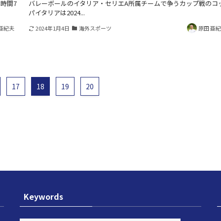
時間7
バレーボールのイタリア・セリエA所属チームで争うカップ戦のコ
パイタリアは2024...
亜紀夫
2024年1月4日
海外スポーツ
原田 亜
17
18
19
20
Keywords