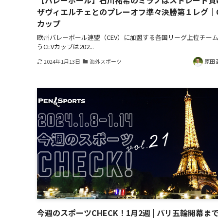
【バレーボール】石川祐希のミラノはストレート
ザヴィエルチェとのプレーオフ準々決勝第１レグ｜C
カップ
欧州バレーボール連盟（CEV）に加盟する各国リーグ上位チー
うCEVカップは202...
2024年1月13日
海外スポーツ
原田 
今週のスポーツCHECK！1月2週 | パリ五輪開幕まで