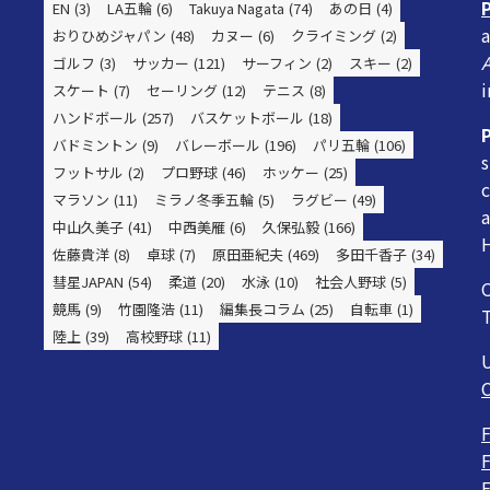
EN
(3)
LA五輪
(6)
Takuya Nagata
(74)
あの日
(4)
a
おりひめジャパン
(48)
カヌー
(6)
クライミング
(2)
ゴルフ
(3)
サッカー
(121)
サーフィン
(2)
スキー
(2)
i
スケート
(7)
セーリング
(12)
テニス
(8)
ハンドボール
(257)
バスケットボール
(18)
バドミントン
(9)
バレーボール
(196)
パリ五輪
(106)
s
フットサル
(2)
プロ野球
(46)
ホッケー
(25)
c
マラソン
(11)
ミラノ冬季五輪
(5)
ラグビー
(49)
a
中山久美子
(41)
中西美雁
(6)
久保弘毅
(166)
H
佐藤貴洋
(8)
卓球
(7)
原田亜紀夫
(469)
多田千香子
(34)
彗星JAPAN
(54)
柔道
(20)
水泳
(10)
社会人野球
(5)
O
競馬
(9)
竹園隆浩
(11)
編集長コラム
(25)
自転車
(1)
陸上
(39)
高校野球
(11)
F
F
F