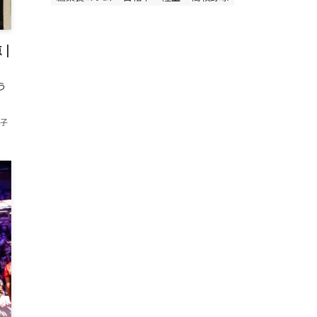
|
う
香子