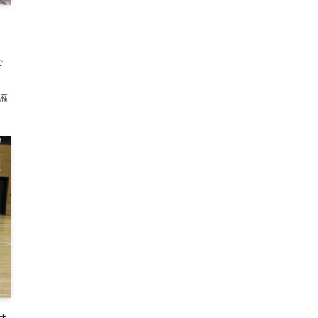
。
で
美雁