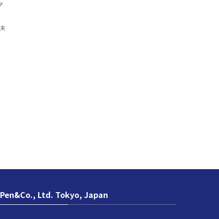
ッ
紀夫
Pen&Co., Ltd. Tokyo, Japan