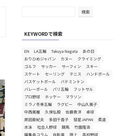
検索
KEYWORDで検索
EN
LA五輪
Takuya Nagata
あの日
おりひめジャパン
カヌー
クライミング
ゴルフ
サッカー
サーフィン
スキー
スケート
セーリング
テニス
ハンドボール
バスケットボール
バドミントン
バレーボール
パリ五輪
フットサル
プロ野球
ホッケー
マラソン
ミラノ冬季五輪
ラグビー
中山久美子
中西美雁
久保弘毅
佐藤貴洋
卓球
原田亜紀夫
多田千香子
彗星JAPAN
柔道
水泳
社会人野球
競馬
竹園隆浩
編集長コラム
自転車
陸上
高校野球