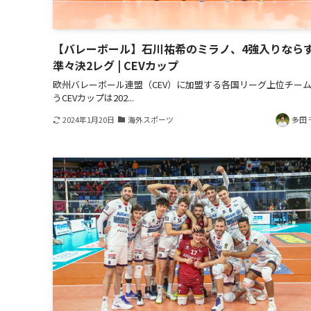
【バレーボール】石川祐希のミラノ、4強入りならず 
準々決2レグ | CEVカップ
欧州バレーボール連盟（CEV）に加盟する各国リーグ上位チー
うCEVカップは202...
2024年1月20日
海外スポーツ
多田 