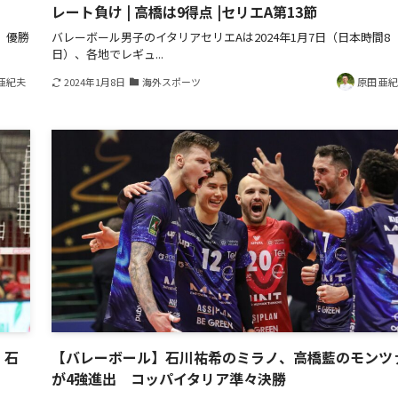
レート負け | 高橋は9得点 |セリエA第13節
、優勝
バレーボール男子のイタリアセリエAは2024年1月7日（日本時間8
日）、各地でレギュ...
亜紀夫
2024年1月8日
海外スポーツ
原田 亜
、石
【バレーボール】石川祐希のミラノ、高橋藍のモンツ
が4強進出 コッパイタリア準々決勝