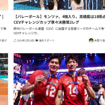
|
【バレーボール】モンツァ、4強入り。高橋藍は18得点 
CEVチャレンジカップ準々決勝第2レグ
ムで争
欧州バレーボール連盟（CEV）に加盟する各国リーグのチームで争
CEVチャレンジカ...
千香子
2024年1月18日
海外スポーツ
多田 千