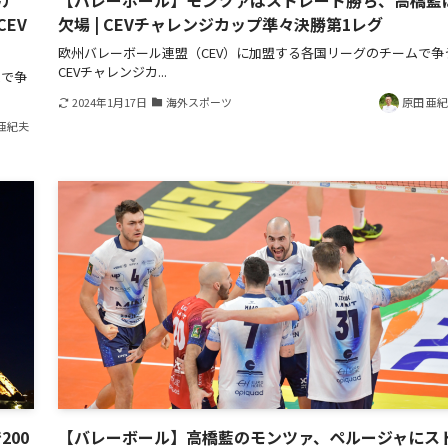
負け
【バレーボール】モンツァはストレート勝ち、高橋藍
EV
欠場 | CEVチャレンジカップ準々決勝第1レグ
欧州バレーボール連盟（CEV）に加盟する各国リーグのチームで争
CEVチャレンジカ...
ムで争
2024年1月17日
海外スポーツ
原田 亜
亜紀夫
200
【バレーボール】高橋藍のモンツァ、ペルージャにス