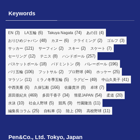
Keywords
(3)
(6)
(74)
(4)
EN
LA五輪
Takuya Nagata
あの日
(48)
(6)
(2)
(3)
おりひめジャパン
カヌー
クライミング
ゴルフ
(121)
(2)
(2)
(7)
サッカー
サーフィン
スキー
スケート
(12)
(8)
(257)
セーリング
テニス
ハンドボール
(18)
(9)
(196)
バスケットボール
バドミントン
バレーボール
(106)
(2)
(46)
(25)
パリ五輪
フットサル
プロ野球
ホッケー
(11)
(5)
(49)
(41)
マラソン
ミラノ冬季五輪
ラグビー
中山久美子
(6)
(166)
(8)
(7)
中西美雁
久保弘毅
佐藤貴洋
卓球
(469)
(34)
(54)
(20)
原田亜紀夫
多田千香子
彗星JAPAN
柔道
(10)
(5)
(9)
(11)
水泳
社会人野球
競馬
竹園隆浩
(25)
(1)
(39)
(11)
編集長コラム
自転車
陸上
高校野球
Pen&Co., Ltd. Tokyo, Japan