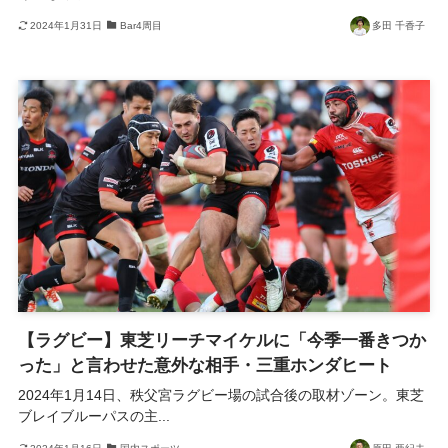
2024年1月31日
Bar4周目
多田 千香子
【ラグビー】東芝リーチマイケルに「今季一番きつか
った」と言わせた意外な相手・三重ホンダヒート
2024年1月14日、秩父宮ラグビー場の試合後の取材ゾーン。東芝
ブレイブルーパスの主...