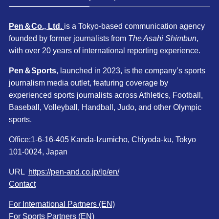
Pen＆Co., Ltd.
is a Tokyo-based communication agency
founded by former journalists from
The Asahi Shimbun
,
with over 20 years of international reporting experience.
Pen＆Sports
, launched in 2023, is the company’s sports
journalism media outlet, featuring coverage by
experienced sports journalists across Athletics, Football,
Baseball, Volleyball, Handball, Judo, and other Olympic
sports.
Office:1-6-16-405 Kanda-Izumicho, Chiyoda-ku, Tokyo
101-0024, Japan
URL
https://pen-and.co.jp/lp/en/
Contact
For International Partners (EN)
For Sports Partners (EN)