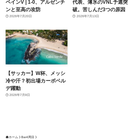
ペインV | 1-0、アルゼンチ
代表、薄氷のVNL予選突
ンと至高の攻防
破。苦しんだ3つの原因
2026年7月20日
2026年7月13日
【サッカー】W杯、メッシ
冷や汗？初出場カーボベル
デ躍動
2026年7月9日
ホーム
Bar4周目