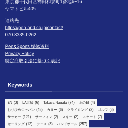
東京都千代田区神田和泉町1番地6−16
ヤマトビル405
連絡先
https://pen-and.co.jp/contact/
070-8335-0262
Pen&Sports 媒体資料
Privacy Policy
特定商取引法に基づく表記
Keywords
(3)
(6)
(74)
(4)
EN
LA五輪
Takuya Nagata
あの日
(48)
(6)
(2)
(3)
おりひめジャパン
カヌー
クライミング
ゴルフ
(121)
(2)
(2)
(7)
サッカー
サーフィン
スキー
スケート
(12)
(8)
(257)
セーリング
テニス
ハンドボール