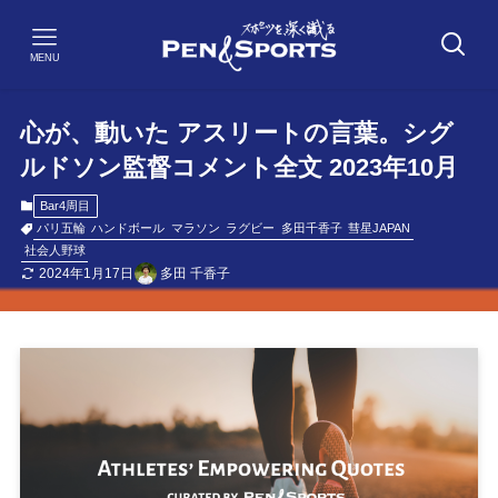
MENU
心が、動いた アスリートの言葉。シグ
ルドソン監督コメント全文 2023年10月
Bar4周目
パリ五輪
ハンドボール
マラソン
ラグビー
多田千香子
彗星JAPAN
社会人野球
2024年1月17日
多田 千香子