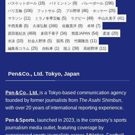
(18)
(9)
(196)
バスケットボール
バドミントン
バレーボール
(106)
(2)
(46)
(25)
パリ五輪
フットサル
プロ野球
ホッケー
(11)
(5)
(49)
(41)
マラソン
ミラノ冬季五輪
ラグビー
中山久美子
(6)
(166)
(8)
(7)
中西美雁
久保弘毅
佐藤貴洋
卓球
(469)
(34)
(54)
(20)
原田亜紀夫
多田千香子
彗星JAPAN
柔道
(10)
(5)
(9)
(11)
水泳
社会人野球
競馬
竹園隆浩
(25)
(1)
(39)
(11)
編集長コラム
自転車
陸上
高校野球
Pen&Co., Ltd. Tokyo, Japan
Pen＆Co., Ltd.
is a Tokyo-based communication agency
founded by former journalists from
The Asahi Shimbun
,
with over 20 years of international reporting experience.
Pen＆Sports
, launched in 2023, is the company’s sports
journalism media outlet, featuring coverage by
experienced sports journalists across Athletics, Football,