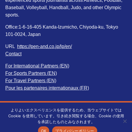
Baseball, Volleyball, Handball, Judo, and other Olympic
sports.
Office:1-6-16-405 Kanda-Izumicho, Chiyoda-ku, Tokyo
101-0024, Japan
URL
https://pen-and.co.jp/lp/en/
Contact
For International Partners (EN)
For Sports Partners (EN)
For Travel Partners (EN)
Pour les partenaires internationaux (FR)
よりよいエクスペリエンスを提供するため、当ウェブサイトでは
Cookie を使用しています。引き続き閲覧する場合、Cookie の使用
©
Pen＆Co., Ltd. All rights reserved.無断転載を禁じます。
を承諾したものとみなされます。
OK
プライバシーポリシー