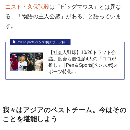
ニスト・久保弘毅
は「ビッグマウス」とは異な
る、「物語の主人公感」がある、と語っていま
す。
Pen＆Sports[ペンスポ]スポーツ特…
【社会人野球】10/26ドラフト会
議。度会ら個性派4人の「ココが
推し」 | Pen＆Sports[ペンスポ]ス
ポーツ特化…
我々はアジアのベストチーム。今はその
ことを堪能しよう