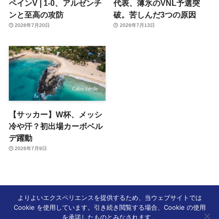
ペインV | 1-0、アルゼンチ
代表、薄氷のVNL予選突
ンと至高の攻防
破。苦しんだ3つの原因
2026年7月20日
2026年7月13日
【サッカー】W杯、メッシ
冷や汗？初出場カーボベル
デ躍動
2026年7月9日
よりよいエクスペリエンスを提供するため、当ウェブサイトでは
Cookie を使用しています。引き続き閲覧する場合、Cookie の使用
ホーム
国内スポーツ
を承諾したものとみなされます。