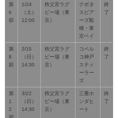
第
1/24
秩父宮ラグ
クボタ
終
6
（土）
ビー場（東
スピア
了
節
12:00
京）
ーズ船
橋・東
京ベイ
第
2/15
秩父宮ラグ
コベル
終
8
（日）
ビー場（東
コ神戸
了
節
14:30
京）
スティ
ーラー
ズ
第
3/22
秩父宮ラグ
三重ホ
終
1
（日）
ビー場（東
ンダヒ
了
2
14:30
京）
ート
節