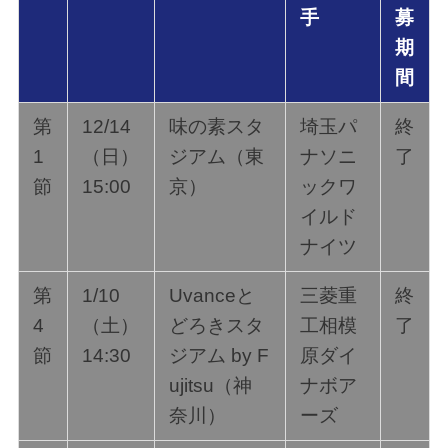
手
募
期
間
第
12/14
味の素スタ
埼玉パ
終
1
（日）
ジアム（東
ナソニ
了
節
15:00
京）
ックワ
イルド
ナイツ
第
1/10
Uvanceと
三菱重
終
4
（土）
どろきスタ
工相模
了
節
14:30
ジアム by F
原ダイ
ujitsu（神
ナボア
奈川）
ーズ