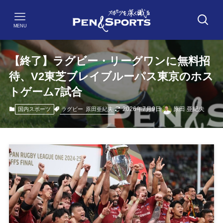
MENU
【終了】ラグビー・リーグワンに無料招
待、V2東芝ブレイブルーパス東京のホス
トゲーム7試合
2026年7月9日
原田 亜紀夫
ラグビー
原田亜紀夫
国内スポーツ