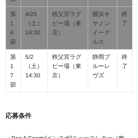
第
4/25
秩父宮ラグ
横浜キ
終
1
（土）
ビー場（東
ヤノン
了
6
14:30
京）
イーグ
節
ルス
第
5/2
秩父宮ラグ
静岡ブ
終
1
（土）
ビー場（東
ルーレ
了
7
14:30
京）
ヴズ
節
応募条件