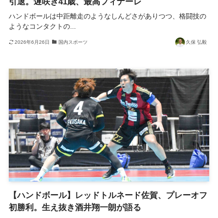
引退。遅咲き41歳、最高フィナーレ
ハンドボールは中距離走のようなしんどさがありつつ、格闘技の
ようなコンタクトの...
2026年6月26日
国内スポーツ
久保 弘毅
【ハンドボール】レッドトルネード佐賀、プレーオフ
初勝利。生え抜き酒井翔一朗が語る