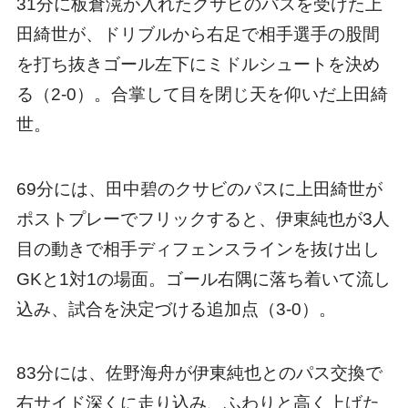
31分に板倉滉が入れたクサビのパスを受けた上
田綺世が、ドリブルから右足で相手選手の股間
を打ち抜きゴール左下にミドルシュートを決め
る（2-0）。合掌して目を閉じ天を仰いだ上田綺
世。
69分には、田中碧のクサビのパスに上田綺世が
ポストプレーでフリックすると、伊東純也が3人
目の動きで相手ディフェンスラインを抜け出し
GKと1対1の場面。ゴール右隅に落ち着いて流し
込み、試合を決定づける追加点（3-0）。
83分には、佐野海舟が伊東純也とのパス交換で
右サイド深くに走り込み、ふわりと高く上げた