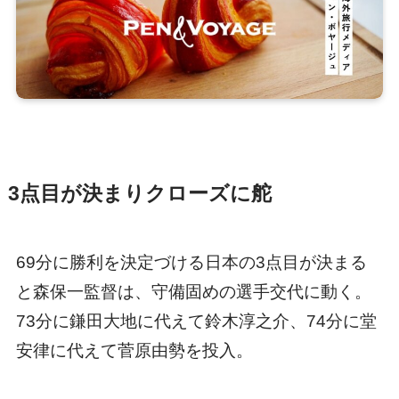
3点目が決まりクローズに舵
69分に勝利を決定づける日本の3点目が決まる
と森保一監督は、守備固めの選手交代に動く。
73分に鎌田大地に代えて鈴木淳之介、74分に堂
安律に代えて菅原由勢を投入。