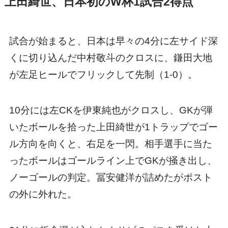
上田綺世、日本初のW杯1試合2得点
試合が始まると、日本は早々の4分に左サイド深
くに切り込んだ中村敬斗のクロスに、鎌田大地
が左足ヒールでフリックして先制（1-0）。
10分には左CKを伊東純也がクロスし、GKが弾
いたボールを拾った上田綺世が1トラップでゴー
ル方向を向くと、右足を一閃。相手選手に当た
ったボールはゴールライン上でGKが掻き出し、
ノーゴールの判定。冨安健洋が詰めたがポスト
の外に外れた。