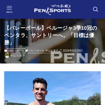
MENU
【バレーボール】ペルージャ3季10冠の
ベンタラ、サントリーへ。「目標は優
勝」
2026年6月29日
バレーボール
中山久美子
国内スポーツ
中山 久美子