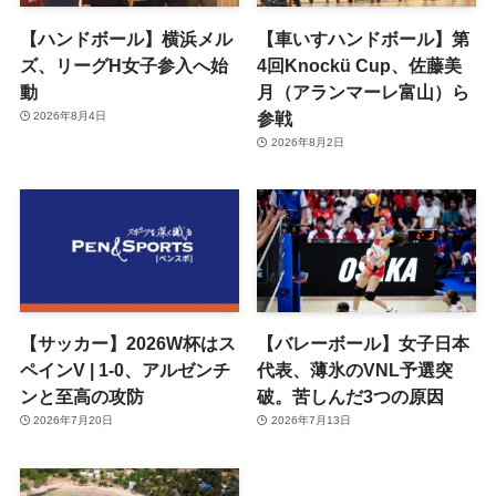
【ハンドボール】横浜メル
【車いすハンドボール】第
ズ、リーグH女子参入へ始
4回Knockü Cup、佐藤美
動
月（アランマーレ富山）ら
参戦
2026年8月4日
2026年8月2日
【サッカー】2026W杯はス
【バレーボール】女子日本
ペインV | 1-0、アルゼンチ
代表、薄氷のVNL予選突
ンと至高の攻防
破。苦しんだ3つの原因
2026年7月20日
2026年7月13日