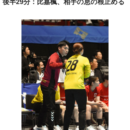
後半29分：比嘉楓、相手の息の根止める