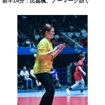
前半14分：比嘉楓、ノーマーク防ぐ