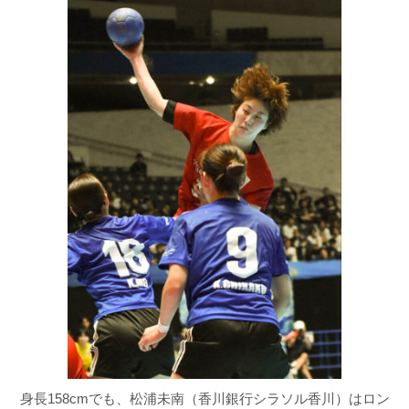
身長158cmでも、松浦未南（香川銀行シラソル香川）はロン