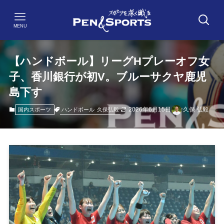
MENU
【ハンドボール】リーグHプレーオフ女
子、香川銀行が初V。ブルーサクヤ鹿児
島下す
2026年6月15日
久保 弘毅
ハンドボール
久保弘毅
国内スポーツ