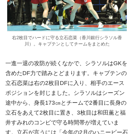
右2枚目でハードに守る立石恋菜（香川銀行シラソル香
川）。キャプテンとしてチームをまとめた
一進一退の攻防が続くなかで、シラソルはGKを
含めたDF力で踏みとどまります。キャプテンの
立石恋菜は右の2枚目DFに入り、相手のエース
ポジションを封じました。シラソルはシーズン
途中から、身長173㎝とチームで2番目に長身の
立石をあえて2枚目に置き、3枚目は和田薫と福
井すみれのコンビで守る時間帯が増えていま
す。立石が言うには「今年の2月のハニービー石