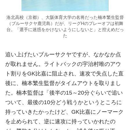
洛北高校（京都）、大阪体育大学の名将だった楠本繁生監督
（ブルーサクヤ鹿児島）だが、リーグHのプレーオフは初舞
台。「選手に迷惑をかけないようにしないと」と控えめだっ
た
追い上げたいブルーサクヤですが、なかなか点
が取れません。ライトバックの宇治村唯のアウ
ト割りをGK比嘉に阻止され、速攻で失点した直
後に、楠本繁生監督がタイムアウトを取りまし
た。楠本監督は「後半の15～20分ぐらいで追い
ついて、最後の10分どう戦うかというところに
持っていきたかったけど、GK比嘉にノーマーク
を止められて、逆に速攻に持っていかれたの