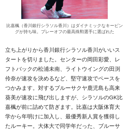
比嘉楓（香川銀行シラソル香川）はダイナミックなキーピン
グが持ち味。プレーオフの最高殊勲選手に選ばれた
立ち上がりから香川銀行シラソル香川がいいス
タートを切りました。センターの岡田彩愛、レ
フトバックの松浦未南、ライトウイングの田渕
伶奈が速攻を決めるなど、堅守速攻でペースを
つかみます。対するブルーサクヤ鹿児島も高来
葵美が速攻に飛び出しますが、シラソルのGK比
嘉楓が前に詰めて防ぎます。比嘉は大阪体育大
学から年明けに加入し、最優秀新人賞を獲得し
たルーキー。大体大で同学年だった、ブルーサ