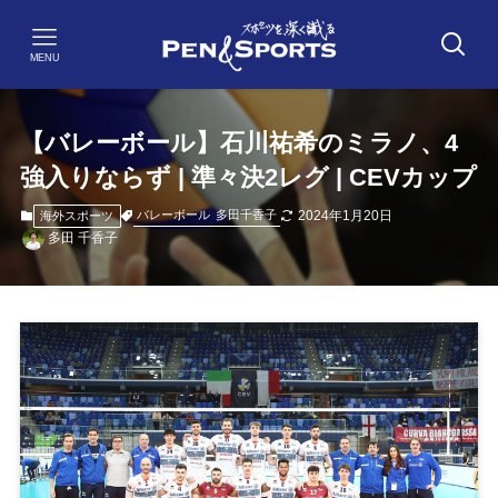
MENU
【バレーボール】石川祐希のミラノ、4
強入りならず | 準々決2レグ | CEVカップ
2024年1月20日
バレーボール
多田千香子
海外スポーツ
多田 千香子