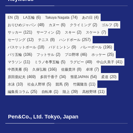
(3)
(6)
(74)
(4)
EN
LA五輪
Takuya Nagata
あの日
(48)
(6)
(2)
(3)
おりひめジャパン
カヌー
クライミング
ゴルフ
(121)
(2)
(2)
(7)
サッカー
サーフィン
スキー
スケート
(12)
(8)
(257)
セーリング
テニス
ハンドボール
(18)
(9)
(196)
バスケットボール
バドミントン
バレーボール
(106)
(2)
(46)
(25)
パリ五輪
フットサル
プロ野球
ホッケー
(11)
(5)
(49)
(41)
マラソン
ミラノ冬季五輪
ラグビー
中山久美子
(6)
(166)
(8)
(7)
中西美雁
久保弘毅
佐藤貴洋
卓球
(469)
(34)
(54)
(20)
原田亜紀夫
多田千香子
彗星JAPAN
柔道
(10)
(5)
(9)
(11)
水泳
社会人野球
競馬
竹園隆浩
(25)
(1)
(39)
(11)
編集長コラム
自転車
陸上
高校野球
Pen&Co., Ltd. Tokyo, Japan