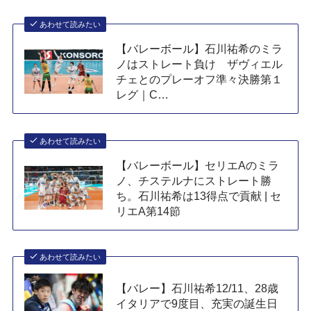
あわせて読みたい
【バレーボール】石川祐希のミラ
ノはストレート負け ザヴィエル
チェとのプレーオフ準々決勝第１
レグ｜C…
あわせて読みたい
【バレーボール】セリエAのミラ
ノ、チステルナにストレート勝
ち。石川祐希は13得点で貢献 | セ
リエA第14節
あわせて読みたい
【バレー】石川祐希12/11、28歳
イタリアで9度目、充実の誕生日