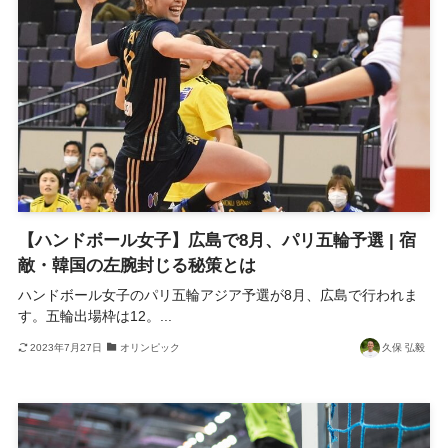
【ハンドボール女子】広島で8月、パリ五輪予選 | 宿
敵・韓国の左腕封じる秘策とは
ハンドボール女子のパリ五輪アジア予選が8月、広島で行われま
す。五輪出場枠は12。...
2023年7月27日
オリンピック
久保 弘毅