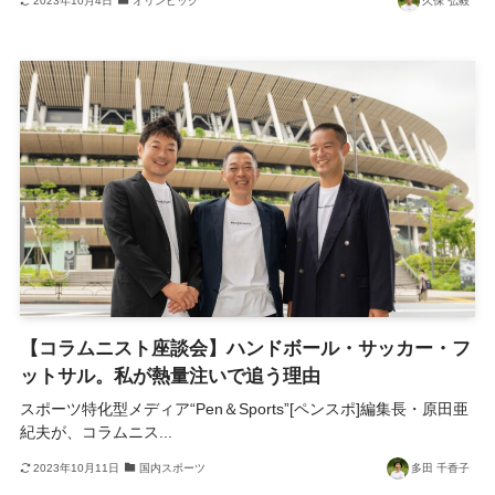
2023年10月4日
オリンピック
久保 弘毅
【コラムニスト座談会】ハンドボール・サッカー・フ
ットサル。私が熱量注いで追う理由
スポーツ特化型メディア“Pen＆Sports”[ペンスポ]編集長・原田亜
紀夫が、コラムニス...
2023年10月11日
国内スポーツ
多田 千香子