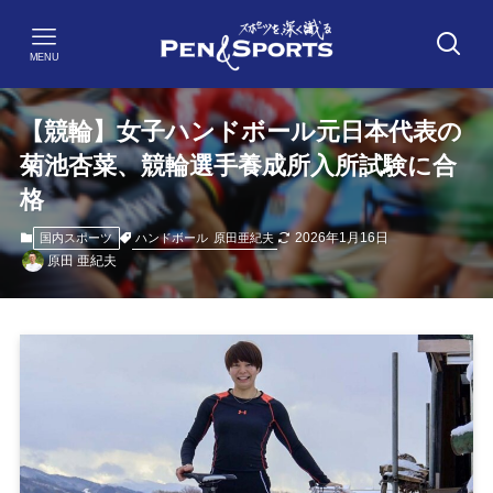
MENU
【競輪】女子ハンドボール元日本代表の
菊池杏菜、競輪選手養成所入所試験に合
格
2026年1月16日
ハンドボール
原田亜紀夫
国内スポーツ
原田 亜紀夫