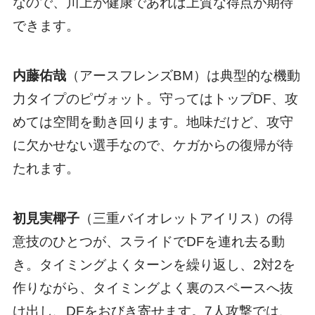
なので、川上が健康であれば上質な得点が期待
できます。
内藤佑哉
（アースフレンズBM）は典型的な機動
力タイプのピヴォット。守ってはトップDF、攻
めては空間を動き回ります。地味だけど、攻守
に欠かせない選手なので、ケガからの復帰が待
たれます。
初見実椰子
（三重バイオレットアイリス）の得
意技のひとつが、スライドでDFを連れ去る動
き。タイミングよくターンを繰り返し、2対2を
作りながら、タイミングよく裏のスペースへ抜
け出し、DFをおびき寄せます。7人攻撃では、