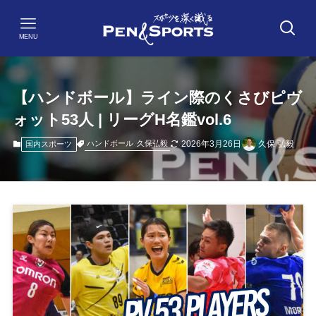
MENU
【ハンドボール】ライン際のくさびピヴ
ォット53人 | リーグH名鑑vol.6
2026年3月26日
久保 弘毅
ハンドボール
久保弘毅
国内スポーツ