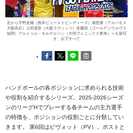
左から宇野史織（熊本ビューストピンディーズ）潘恩傑（アルバモス
大阪高石）上田遥歌（大阪ラヴィッツ）佐藤陸（ゴールデンウルヴス
福岡）アルトゥル・モルゲルソン（大同フェニックス東海）＝久保写
す、以下すべて
ハンドボールの各ポジションに求められる技術
や役割を紹介するシリーズ。2025-2026シーズ
ンのリーグHでプレーする各チームの主力選手
の特徴を、ポジションの役割ごとに分類してい
きます。 第6回はピヴォット（PV）。ポストと