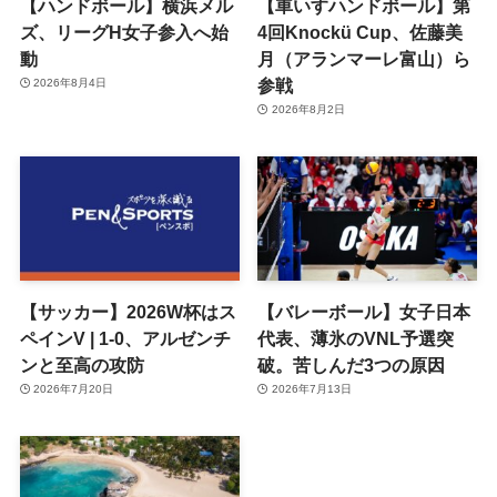
【ハンドボール】横浜メル
【車いすハンドボール】第
ズ、リーグH女子参入へ始
4回Knockü Cup、佐藤美
動
月（アランマーレ富山）ら
参戦
2026年8月4日
2026年8月2日
【サッカー】2026W杯はス
【バレーボール】女子日本
ペインV | 1-0、アルゼンチ
代表、薄氷のVNL予選突
ンと至高の攻防
破。苦しんだ3つの原因
2026年7月20日
2026年7月13日