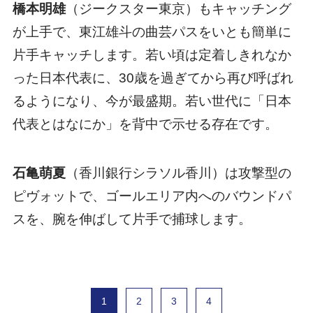
橋本明雄
（ジークスター東京）もキャッチング
が上手で、東江雄斗の曲芸パスをいとも簡単に
片手キャッチします。若い頃は定着しきれなか
った日本代表に、30歳を過ぎてから再び呼ばれ
るようになり、今が最盛期。若い世代に「日本
代表とはなにか」を背中で示せる存在です。
石亀萌夏
（香川銀行シラソル香川）は攻撃型の
ピヴォットで、ゴールエリア内へのバウンドパ
スを、腕を伸ばして片手で捕球します。
1
2
3
4