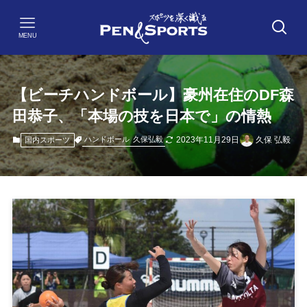
MENU
【ビーチハンドボール】豪州在住のDF森
田恭子、「本場の技を日本で」の情熱
2023年11月29日
久保 弘毅
ハンドボール
久保弘毅
国内スポーツ