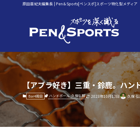
原田亜紀夫編集長 | Pen＆Sports[ペンスポ]スポーツ特化型メディア
【アブラ好き】三重・鈴鹿。ハン
ハンドボール
久保弘毅
Bar4周目
2023年10月13日
久保 弘