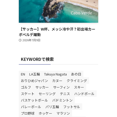
【サッカー】W杯、メッシ冷や汗？初出場カー
ボベルデ躍動
2026年7月9日
KEYWORDで検索
EN
LA五輪
Takuya Nagata
あの日
おりひめジャパン
カヌー
クライミング
ゴルフ
サッカー
サーフィン
スキー
スケート
セーリング
テニス
ハンドボール
バスケットボール
バドミントン
バレーボール
パリ五輪
フットサル
プロ野球
ホッケー
マラソン