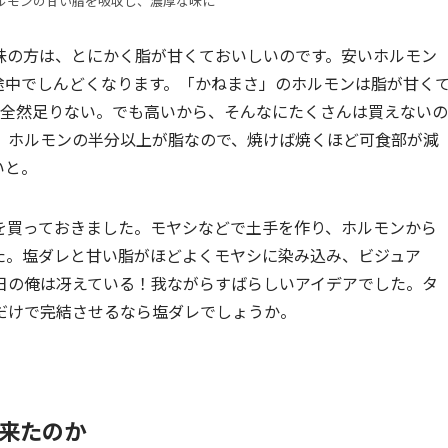
ルモンの甘い脂を吸収し、濃厚な味に
味の方は、とにかく脂が甘くておいしいのです。安いホルモン
途中でしんどくなります。「かねまさ」のホルモンは脂が甘く
は全然足りない。でも高いから、そんなにたくさんは買えないの
、ホルモンの半分以上が脂なので、焼けば焼くほど可食部が減
いと。
を買っておきました。モヤシなどで土手を作り、ホルモンから
た。塩ダレと甘い脂がほどよくモヤシに染み込み、ビジュア
日の俺は冴えている！我ながらすばらしいアイデアでした。タ
だけで完結させるなら塩ダレでしょうか。
来たのか