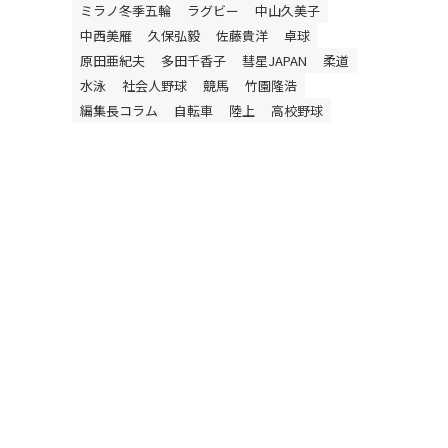
ミラノ冬季五輪
ラグビー
中山久美子
中西美雁
久保弘毅
佐藤貴洋
卓球
原田亜紀夫
多田千香子
彗星JAPAN
柔道
水泳
社会人野球
競馬
竹園隆浩
編集長コラム
自転車
陸上
高校野球