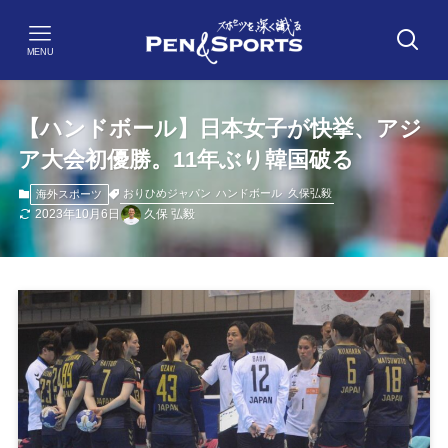
MENU
【ハンドボール】日本女子が快挙、アジ
ア大会初優勝。11年ぶり韓国破る
おりひめジャパン
ハンドボール
久保弘毅
海外スポーツ
2023年10月6日
久保 弘毅