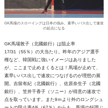
GK馬場のスローイングは日本の強み。素早いパス出しで速攻
の起点になる
GK馬場敦子（北國銀行）は阻止率
17/31（55％）の大当たり。昨年のアジア選手
権など、韓国戦に強いイメージはありました
が、ここまで止めまくるとは！馬場が止めて、
素早いパス出しで速攻につなげるのが理想の展
開。吉留有紀（北國銀行）、佐原奈生子（北國
銀行）、笠井千香子（ソニー）が得意の速攻で
点を取っています。また9ｍより外のロングシュ
ートの阻止率4/6（67％）からも、馬場の好調ぶ