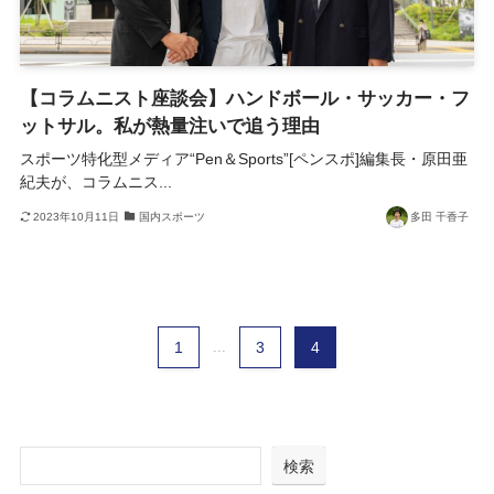
【コラムニスト座談会】ハンドボール・サッカー・フ
ットサル。私が熱量注いで追う理由
スポーツ特化型メディア“Pen＆Sports”[ペンスポ]編集長・原田亜
紀夫が、コラムニス...
2023年10月11日
国内スポーツ
多田 千香子
1
...
3
4
検索