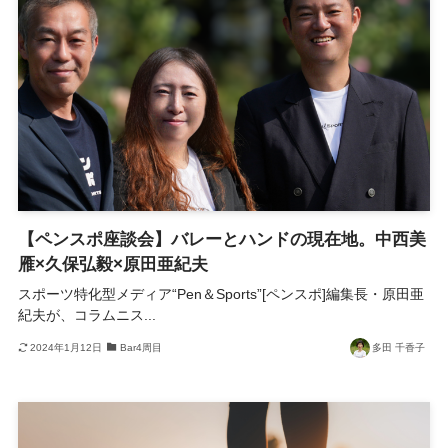
【ペンスポ座談会】バレーとハンドの現在地。中西美
雁×久保弘毅×原田亜紀夫
スポーツ特化型メディア“Pen＆Sports”[ペンスポ]編集長・原田亜
紀夫が、コラムニス...
2024年1月12日
Bar4周目
多田 千香子