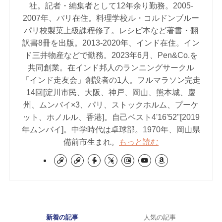
社。記者・編集者として12年余り勤務。2005-
2007年、パリ在住。料理学校ル・コルドンブルー
パリ校製菓上級課程修了。レシピ本など著書・翻
訳書8冊を出版。2013-2020年、インド在住。イン
ド三井物産などで勤務。2023年6月、Pen&Co.を
共同創業。在インド邦人のランニングサークル
「インド走友会」創設者の1人。フルマラソン完走
14回[淀川市民、大阪、神戸、岡山、熊本城、慶
州、ムンバイ×3、パリ、ストックホルム、プーケ
ット、ホノルル、香港]。自己ベスト4'16'52"[2019
年ムンバイ]。中学時代は卓球部。1970年、岡山県
備前市生まれ。
もっと読む
新着の記事
人気の記事