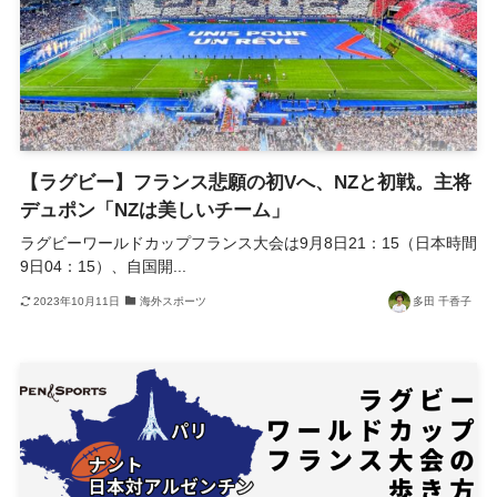
【ラグビー】フランス悲願の初Vへ、NZと初戦。主将
デュポン「NZは美しいチーム」
ラグビーワールドカップフランス大会は9月8日21：15（日本時間
9日04：15）、自国開...
2023年10月11日
海外スポーツ
多田 千香子