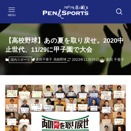
MENU
【高校野球】あの夏を取り戻せ。2020中
止世代、11/29に甲子園で大会
2023年11月29日
多田 千香子
多田千香子
高校野球
国内スポーツ