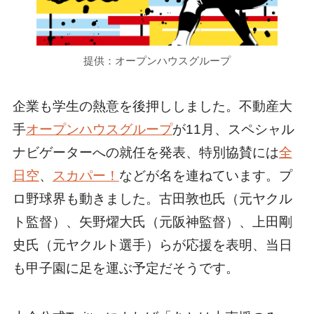
提供：オープンハウスグループ
企業も学生の熱意を後押ししました。不動産大
手
オープンハウスグループ
が11月、スペシャル
ナビゲーターへの就任を発表、特別協賛には
全
日空
、
スカパー！
などが名を連ねています。プ
ロ野球界も動きました。古田敦也氏（元ヤクル
ト監督）、矢野燿大氏（元阪神監督）、上田剛
史氏（元ヤクルト選手）らが応援を表明、当日
も甲子園に足を運ぶ予定だそうです。