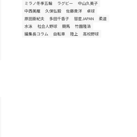
ミラノ冬季五輪
ラグビー
中山久美子
中西美雁
久保弘毅
佐藤貴洋
卓球
原田亜紀夫
多田千香子
彗星JAPAN
柔道
水泳
社会人野球
競馬
竹園隆浩
編集長コラム
自転車
陸上
高校野球