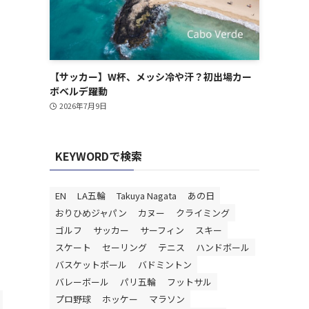
【サッカー】W杯、メッシ冷や汗？初出場カー
ボベルデ躍動
2026年7月9日
KEYWORDで検索
EN
LA五輪
Takuya Nagata
あの日
おりひめジャパン
カヌー
クライミング
ゴルフ
サッカー
サーフィン
スキー
スケート
セーリング
テニス
ハンドボール
バスケットボール
バドミントン
バレーボール
パリ五輪
フットサル
プロ野球
ホッケー
マラソン