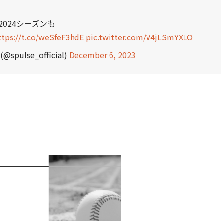
2024シーズンも
ttps://t.co/weSfeF3hdE
pic.twitter.com/V4jLSmYXLO
ulse_official)
December 6, 2023