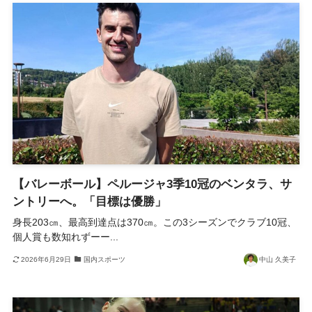
【バレーボール】ペルージャ3季10冠のベンタラ、サ
ントリーへ。「目標は優勝」
身長203㎝、最高到達点は370㎝。この3シーズンでクラブ10冠、
個人賞も数知れずーー...
2026年6月29日
国内スポーツ
中山 久美子