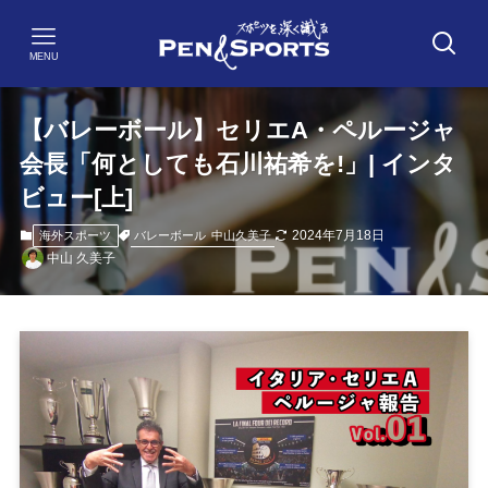
MENU
【バレーボール】セリエA・ペルージャ
会長「何としても石川祐希を!」| インタ
ビュー[上]
2024年7月18日
バレーボール
中山久美子
海外スポーツ
中山 久美子