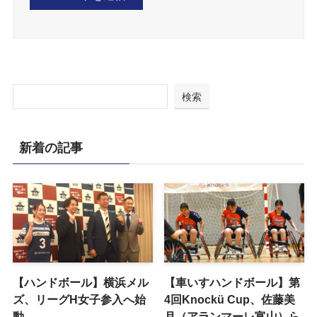
検索
新着の記事
【ハンドボール】横浜メル
【車いすハンドボール】第
ズ、リーグH女子参入へ始
4回Knockü Cup、佐藤美
動
月（アランマーレ富山）ら