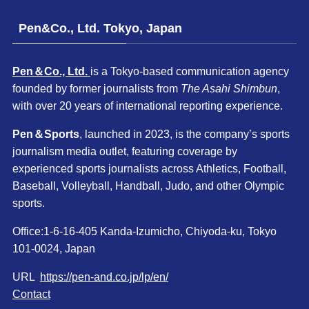
Pen&Co., Ltd. Tokyo, Japan
Pen＆Co., Ltd.
is a Tokyo-based communication agency
founded by former journalists from
The Asahi Shimbun
,
with over 20 years of international reporting experience.
Pen＆Sports
, launched in 2023, is the company’s sports
journalism media outlet, featuring coverage by
experienced sports journalists across Athletics, Football,
Baseball, Volleyball, Handball, Judo, and other Olympic
sports.
Office:1-6-16-405 Kanda-Izumicho, Chiyoda-ku, Tokyo
101-0024, Japan
URL
https://pen-and.co.jp/lp/en/
Contact