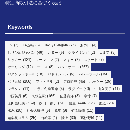
特定商取引法に基づく表記
Keywords
(3)
(6)
(74)
(4)
EN
LA五輪
Takuya Nagata
あの日
(48)
(6)
(2)
(3)
おりひめジャパン
カヌー
クライミング
ゴルフ
(121)
(2)
(2)
(7)
サッカー
サーフィン
スキー
スケート
(12)
(8)
(257)
セーリング
テニス
ハンドボール
(18)
(9)
(196)
バスケットボール
バドミントン
バレーボール
(106)
(2)
(46)
(25)
パリ五輪
フットサル
プロ野球
ホッケー
(11)
(5)
(49)
(41)
マラソン
ミラノ冬季五輪
ラグビー
中山久美子
(6)
(166)
(8)
(7)
中西美雁
久保弘毅
佐藤貴洋
卓球
(469)
(34)
(54)
(20)
原田亜紀夫
多田千香子
彗星JAPAN
柔道
(10)
(5)
(9)
(11)
水泳
社会人野球
競馬
竹園隆浩
(25)
(1)
(39)
(11)
編集長コラム
自転車
陸上
高校野球