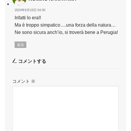
2024年6月15日 04:30
Infatti lo era!!
Ma è troppo simpatico….una forza della natura…
Ne sono sicura anch’io, si troverà bene a Perugia!
返信
コメントする
コメント
※