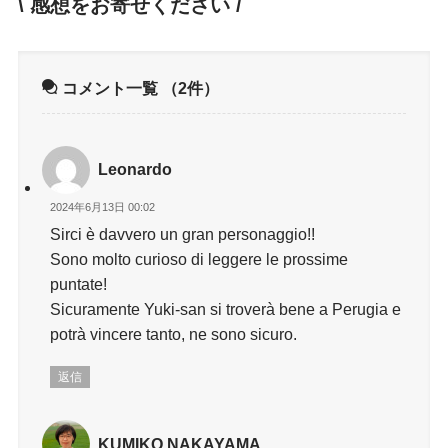
\ 感想をお寄せください /
コメント一覧
（2件）
Leonardo
2024年6月13日 00:02
Sirci è davvero un gran personaggio!!
Sono molto curioso di leggere le prossime
puntate!
Sicuramente Yuki-san si troverà bene a Perugia e
potrà vincere tanto, ne sono sicuro.
返信
KUMIKO NAKAYAMA