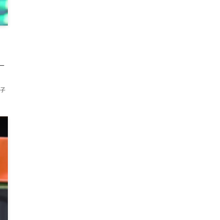
こ
ー
美子