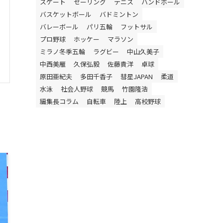
スケート
セーリング
テニス
ハンドボール
バスケットボール
バドミントン
バレーボール
パリ五輪
フットサル
プロ野球
ホッケー
マラソン
ミラノ冬季五輪
ラグビー
中山久美子
中西美雁
久保弘毅
佐藤貴洋
卓球
原田亜紀夫
多田千香子
彗星JAPAN
柔道
水泳
社会人野球
競馬
竹園隆浩
編集長コラム
自転車
陸上
高校野球