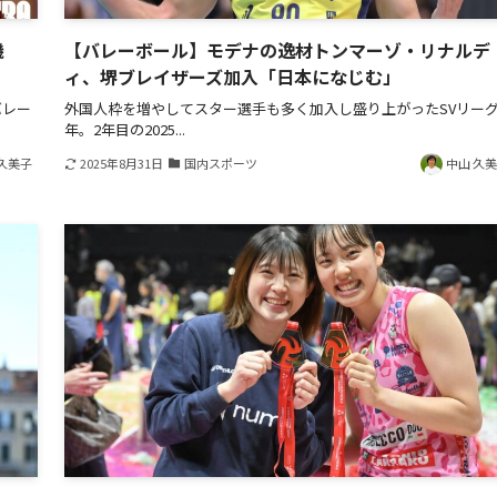
機
【バレーボール】モデナの逸材トンマーゾ・リナルデ
ィ、堺ブレイザーズ加入「日本になじむ」
バレー
外国人枠を増やしてスター選手も多く加入し盛り上がったSVリー
年。2年目の2025...
久美子
2025年8月31日
国内スポーツ
中山 久