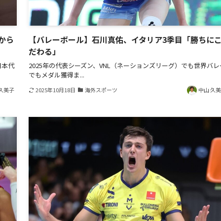
から
【バレーボール】石川真佑、イタリア3季目「勝ちに
だわる」
日本代
2025年の代表シーズン、VNL（ネーションズリーグ）でも世界バレ
でもメダル獲得ま...
久美子
2025年10月18日
海外スポーツ
中山 久