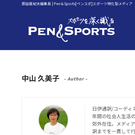
原田亜紀夫編集長 | Pen＆Sports[ペンスポ]スポーツ特化型メディア
中山 久美子
– Author –
日伊通訳/コーディ
年間の社会人生活
郊外在住。メディ
訳までを一貫して