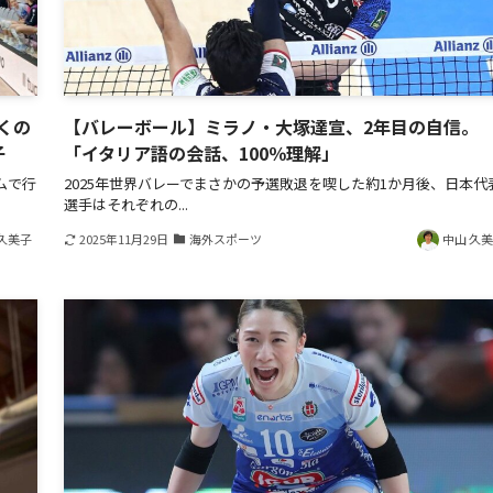
くの
【バレーボール】ミラノ・大塚達宣、2年目の自信。
子
「イタリア語の会話、100％理解」
ムで行
2025年世界バレーでまさかの予選敗退を喫した約1か月後、日本代
選手はそれぞれの...
久美子
2025年11月29日
海外スポーツ
中山 久