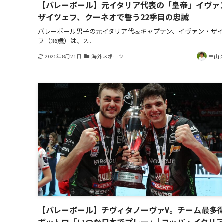
【バレーボール】元イタリア代表の「皇帝」イヴァ
ザイツェフ、クーネオで誓う22季目の忠誠
バレーボール男子の元イタリア代表キャプテン、イヴァン・ザ
フ（36歳）は、2...
2025年8月21日
海外スポーツ
中山 
【バレーボール】チヴィタノーヴァV。チーム最多
ボットロ「いつか日本でプレー」| コッパ・イタリ