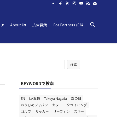
ーツ
About Us
広告募集
For Partners (EN)
検索
KEYWORDで検索
EN
LA五輪
Takuya Nagata
あの日
おりひめジャパン
カヌー
クライミング
ゴルフ
サッカー
サーフィン
スキー