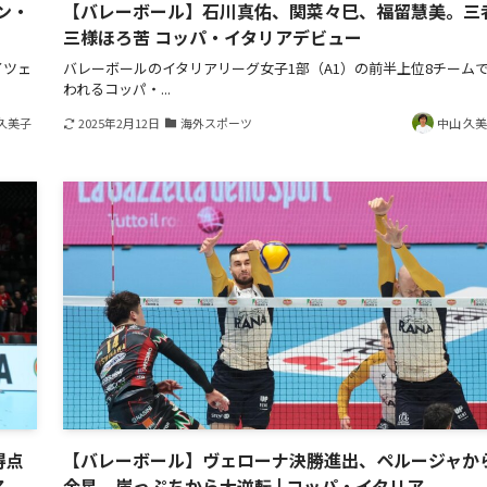
ン・
【バレーボール】石川真佑、関菜々巳、福留慧美。三
三様ほろ苦 コッパ・イタリアデビュー
イツェ
バレーボールのイタリアリーグ女子1部（A1）の前半上位8チーム
われるコッパ・...
久美子
2025年2月12日
海外スポーツ
中山 久
得点
【バレーボール】ヴェローナ決勝進出、ペルージャか
ア
金星。崖っぷちから大逆転 | コッパ・イタリア