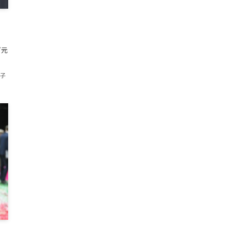
グ元
美子