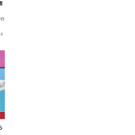
者
で行
美子
ら