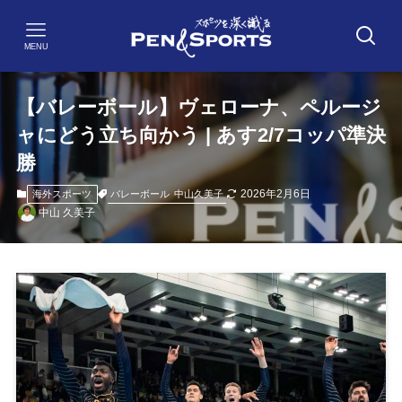
MENU
【バレーボール】ヴェローナ、ペルージ
ャにどう立ち向かう | あす2/7コッパ準決
勝
2026年2月6日
バレーボール
中山久美子
海外スポーツ
中山 久美子