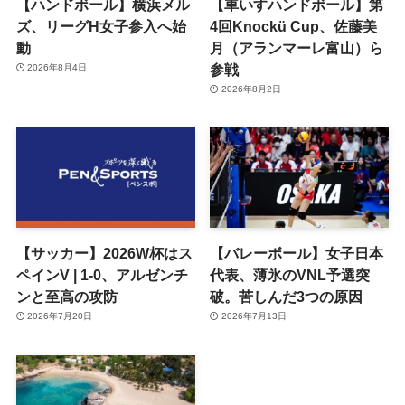
【ハンドボール】横浜メル
【車いすハンドボール】第
ズ、リーグH女子参入へ始
4回Knockü Cup、佐藤美
動
月（アランマーレ富山）ら
参戦
2026年8月4日
2026年8月2日
【サッカー】2026W杯はス
【バレーボール】女子日本
ペインV | 1-0、アルゼンチ
代表、薄氷のVNL予選突
ンと至高の攻防
破。苦しんだ3つの原因
2026年7月20日
2026年7月13日