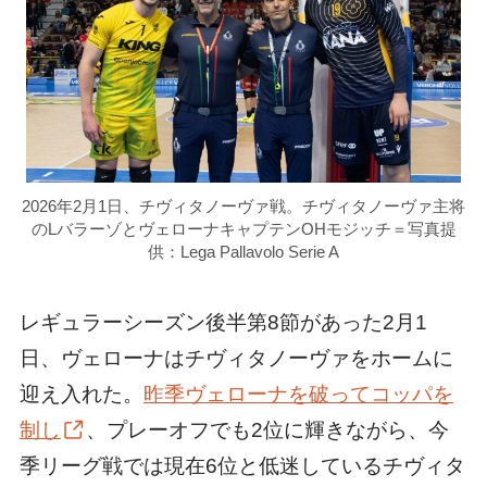
2026年2月1日、チヴィタノーヴァ戦。チヴィタノーヴァ主将
のLバラーゾとヴェローナキャプテンOHモジッチ＝写真提
供：Lega Pallavolo Serie A
レギュラーシーズン後半第8節があった2月1
日、ヴェローナはチヴィタノーヴァをホームに
迎え入れた。
昨季ヴェローナを破ってコッパを
制し
、プレーオフでも2位に輝きながら、今
季リーグ戦では現在6位と低迷しているチヴィタ