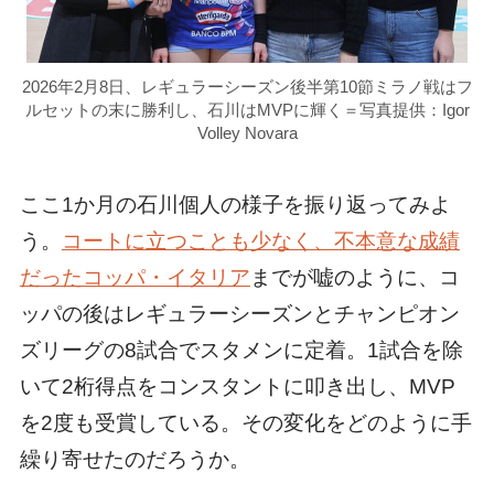
2026年2月8日、レギュラーシーズン後半第10節ミラノ戦はフ
ルセットの末に勝利し、石川はMVPに輝く＝写真提供：Igor
Volley Novara
ここ1か月の石川個人の様子を振り返ってみよ
う。
コートに立つことも少なく、不本意な成績
だったコッパ・イタリア
までが嘘のように、コ
ッパの後はレギュラーシーズンとチャンピオン
ズリーグの8試合でスタメンに定着。1試合を除
いて2桁得点をコンスタントに叩き出し、MVP
を2度も受賞している。その変化をどのように手
繰り寄せたのだろうか。