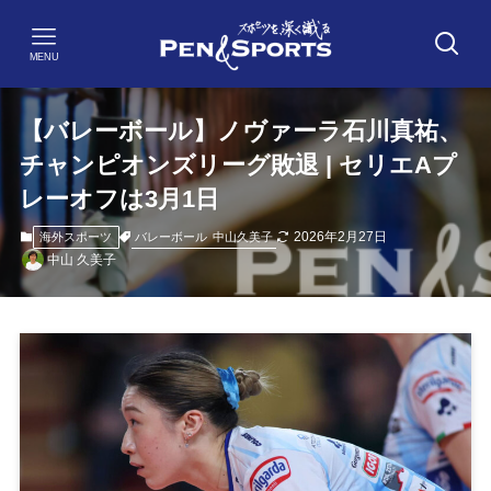
MENU
【バレーボール】ノヴァーラ石川真祐、
チャンピオンズリーグ敗退 | セリエAプ
レーオフは3月1日
2026年2月27日
バレーボール
中山久美子
海外スポーツ
中山 久美子