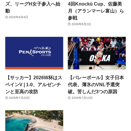
ズ、リーグH女子参入へ始
4回Knockü Cup、佐藤美
動
月（アランマーレ富山）ら
参戦
2026年8月4日
2026年8月2日
【サッカー】2026W杯はス
【バレーボール】女子日本
ペインV | 1-0、アルゼンチ
代表、薄氷のVNL予選突
ンと至高の攻防
破。苦しんだ3つの原因
2026年7月20日
2026年7月13日