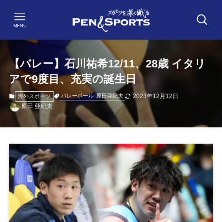
MENU
【バレー】石川祐希12/11、28歳 イタリ
アで9度目、充実の誕生日
2023年12月12日
バレーボール
原田亜紀夫
海外スポーツ
原田 亜紀夫