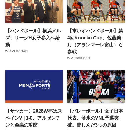
【ハンドボール】横浜メル
【車いすハンドボール】第
ズ、リーグH女子参入へ始
4回Knockü Cup、佐藤美
動
月（アランマーレ富山）ら
参戦
2026年8月4日
2026年8月2日
【サッカー】2026W杯はス
【バレーボール】女子日本
ペインV | 1-0、アルゼンチ
代表、薄氷のVNL予選突
ンと至高の攻防
破。苦しんだ3つの原因