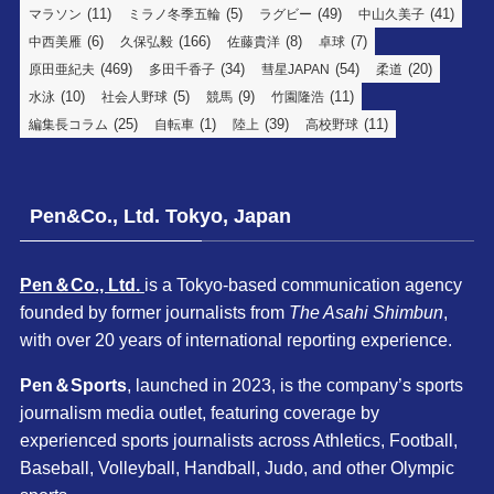
(11)
(5)
(49)
(41)
マラソン
ミラノ冬季五輪
ラグビー
中山久美子
(6)
(166)
(8)
(7)
中西美雁
久保弘毅
佐藤貴洋
卓球
(469)
(34)
(54)
(20)
原田亜紀夫
多田千香子
彗星JAPAN
柔道
(10)
(5)
(9)
(11)
水泳
社会人野球
競馬
竹園隆浩
(25)
(1)
(39)
(11)
編集長コラム
自転車
陸上
高校野球
Pen&Co., Ltd. Tokyo, Japan
Pen＆Co., Ltd.
is a Tokyo-based communication agency
founded by former journalists from
The Asahi Shimbun
,
with over 20 years of international reporting experience.
Pen＆Sports
, launched in 2023, is the company’s sports
journalism media outlet, featuring coverage by
experienced sports journalists across Athletics, Football,
Baseball, Volleyball, Handball, Judo, and other Olympic