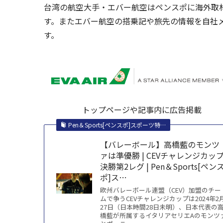
台湾の航空大手・エバー航空はペンスポに海外取
す。またエバー航空の搭乗記や旅先の情報を自社
す。
トップページや記事内に広告掲載
Pen＆Sports[ペンスポ]スポーツ特…
【バレーボール】高橋藍のモンツ
ァは準優勝 | CEVチャレンジカッ
決勝第2レグ | Pen＆Sports[ペン
ポ]ス…
欧州バレーボール連盟（CEV）加盟のチー
ムで争うCEVチャレンジカップは2024年2
27日（日本時間28日未明）、日本代表の
橋藍が所属するイタリアセリエAのモンツ