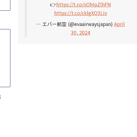
👉
https://t.co/sOhIpZlhFN
https://t.co/cklgXQ3LIv
— エバー航空 (@evaairwaysjapan)
April
30, 2024
ン
信