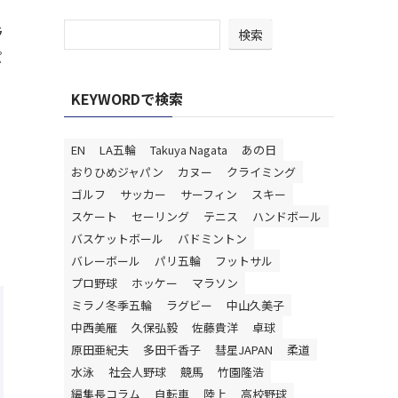
ラ
検索
パ
KEYWORDで検索
EN
LA五輪
Takuya Nagata
あの日
おりひめジャパン
カヌー
クライミング
ゴルフ
サッカー
サーフィン
スキー
スケート
セーリング
テニス
ハンドボール
バスケットボール
バドミントン
バレーボール
パリ五輪
フットサル
プロ野球
ホッケー
マラソン
ミラノ冬季五輪
ラグビー
中山久美子
中西美雁
久保弘毅
佐藤貴洋
卓球
原田亜紀夫
多田千香子
彗星JAPAN
柔道
水泳
社会人野球
競馬
竹園隆浩
編集長コラム
自転車
陸上
高校野球