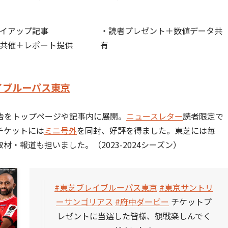
イアップ記事
・読者プレゼント＋数値データ共
共催＋レポート提供
有
イブルーパス東京
告をトップページや記事内に展開。
ニュースレター
読者限定で
チケットには
ミニ号外
を同封、好評を得ました。東芝には毎
・報道も担いました。（2023-2024シーズン）
#東芝ブレイブルーパス東京
#東京サントリ
ーサンゴリアス
#府中ダービー
チケットプ
レゼントに当選した皆様、観戦楽しんでく