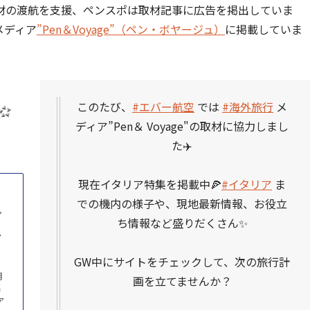
材の渡航を支援、ペンスポは取材記事に広告を掲出していま
メディア
”Pen＆Voyage”（ペン・ボヤージュ）
に掲載していま
このたび、
#エバー航空
では
#海外旅行
メ
ディア”Pen＆ Voyage"の取材に協力しまし
た✈️
現在イタリア特集を掲載中🍕
#イタリア
ま
での機内の様子や、現地最新情報、お役立
プ
ち情報など盛りだくさん✨
ス
GW中にサイトをチェックして、次の旅行計
月
画を立てませんか？
高
ァ