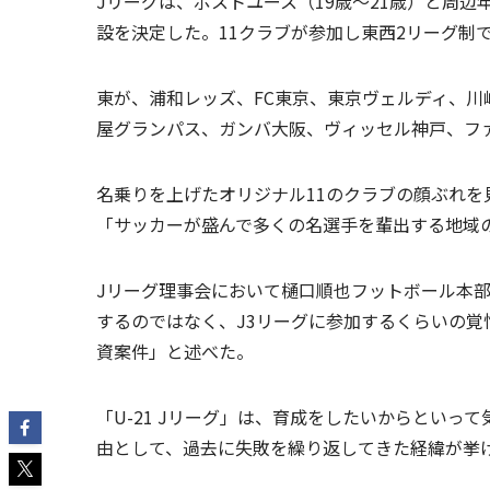
Jリーグは、ポストユース（19歳～21歳）と周辺
設を決定した。11クラブが参加し東西2リーグ制で2
東が、浦和レッズ、FC東京、東京ヴェルディ、
屋グランパス、ガンバ大阪、ヴィッセル神戸、フ
名乗りを上げたオリジナル11のクラブの顔ぶれ
「サッカーが盛んで多くの名選手を輩出する地域
Jリーグ理事会において樋口順也フットボール本部
するのではなく、J3リーグに参加するくらいの覚悟を
資案件」と述べた。
「U-21 Jリーグ」は、育成をしたいからとい
由として、過去に失敗を繰り返してきた経緯が挙