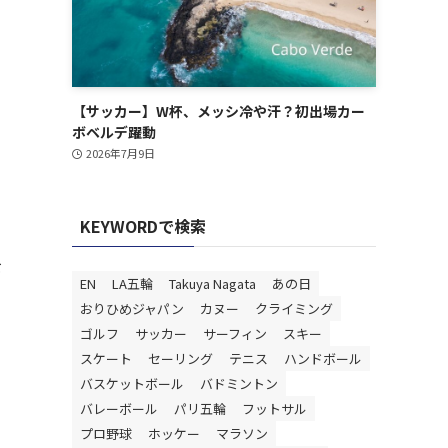
【サッカー】W杯、メッシ冷や汗？初出場カー
ボベルデ躍動
2026年7月9日
KEYWORDで検索
を
EN
LA五輪
Takuya Nagata
あの日
おりひめジャパン
カヌー
クライミング
ゴルフ
サッカー
サーフィン
スキー
スケート
セーリング
テニス
ハンドボール
バスケットボール
バドミントン
バレーボール
パリ五輪
フットサル
プロ野球
ホッケー
マラソン