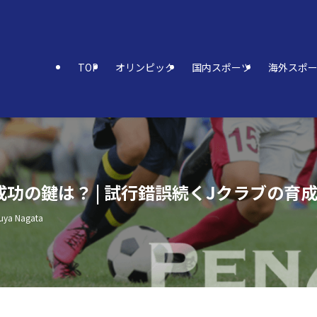
TOP
オリンピック
国内スポーツ
海外スポ
成功の鍵は？ | 試行錯誤続くJクラブの育
uya Nagata