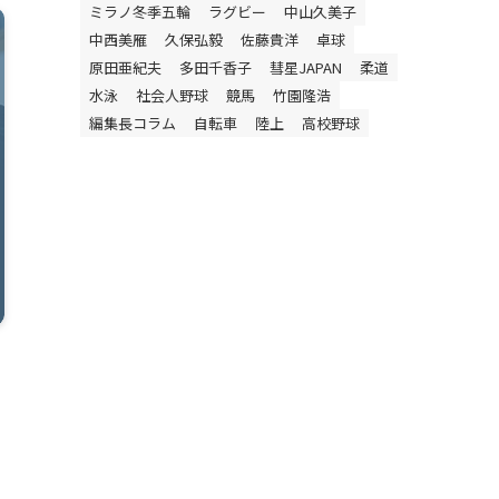
ミラノ冬季五輪
ラグビー
中山久美子
中西美雁
久保弘毅
佐藤貴洋
卓球
原田亜紀夫
多田千香子
彗星JAPAN
柔道
水泳
社会人野球
競馬
竹園隆浩
編集長コラム
自転車
陸上
高校野球