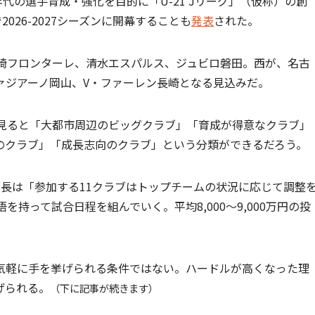
年代の選手育成・強化を目的に「U-21 Jリーグ」（仮称）の創
026-2027シーズンに開幕することも
発表
された。
川崎フロンターレ、清水エスパルス、ジュビロ磐田。西が、名古
ァジアーノ岡山、V・ファーレン長崎となる見込みだ。
を見ると「大都市周辺のビッグクラブ」「育成が得意なクラブ」
のクラブ」「成長志向のクラブ」という分類ができるだろう。
長は「参加する11クラブはトップチームの状況に応じて調整
持って試合日程を組んでいく。平均8,000～9,000万円の投
って気軽に手を挙げられる条件ではない。ハードルが高くなった理
げられる。
（下に記事が続きます）