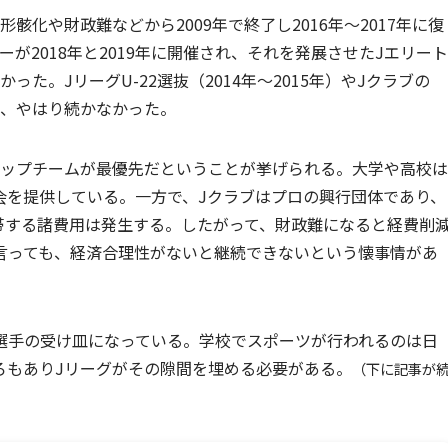
化や財政難などから2009年で終了し2016年〜2017年に復
が2018年と2019年に開催され、それを発展させたJエリート
かった。JリーグU-22選抜（2014年〜2015年）やJクラブの
たが、やはり続かなかった。
トップチームが最優先だということが挙げられる。大学や高校は
会を提供している。一方で、Jクラブはプロの興行団体であり、
帯する諸費用は発生する。したがって、財政難になると経費削
言っても、経済合理性がないと継続できないという懐事情があ
選手の受け皿になっている。学校でスポーツが行われるのは日
ろもありJリーグがその隙間を埋める必要がある。
（下に記事が