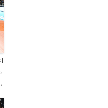
|
の
紀夫