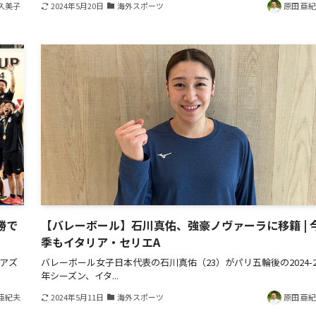
久美子
2024年5月20日
海外スポーツ
原田 亜
勝で
【バレーボール】石川真佑、強豪ノヴァーラに移籍 | 
季もイタリア・セリエA
ンアズ
バレーボール女子日本代表の石川真佑（23）がパリ五輪後の2024-2
年シーズン、イタ...
亜紀夫
2024年5月11日
海外スポーツ
原田 亜