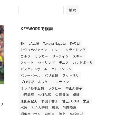
検索
KEYWORDで検索
EN
LA五輪
Takuya Nagata
あの日
おりひめジャパン
カヌー
クライミング
ゴルフ
サッカー
サーフィン
スキー
スケート
セーリング
テニス
ハンドボール
バスケットボール
バドミントン
バレーボール
パリ五輪
フットサル
プロ野球
ホッケー
マラソン
ミラノ冬季五輪
ラグビー
中山久美子
、
中西美雁
久保弘毅
佐藤貴洋
卓球
原田亜紀夫
多田千香子
彗星JAPAN
柔道
、サ
水泳
社会人野球
競馬
竹園隆浩
編集長コラム
自転車
陸上
高校野球