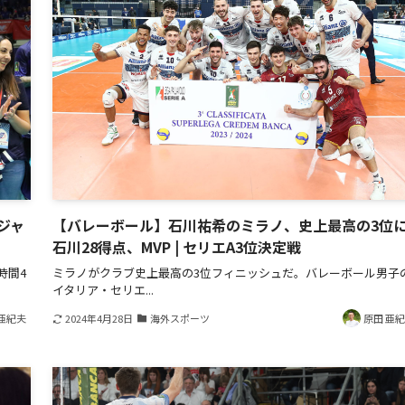
ジャ
【バレーボール】石川祐希のミラノ、史上最高の3位に 
石川28得点、MVP | セリエA3位決定戦
時間4
ミラノがクラブ史上最高の3位フィニッシュだ。バレーボール男子
イタリア・セリエ...
亜紀夫
2024年4月28日
海外スポーツ
原田 亜