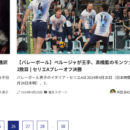
 通訳
【バレーボール】ペルージャが王手、高橋藍のモンツ
2敗目 | セリエAプレーオフ決勝
女子日
バレーボール男子のイタリア・セリエAは2024年4月25日（日本時間
月26日未明）、3...
久美子
2024年4月26日
海外スポーツ
原田 亜
5
26
27
28
...
38