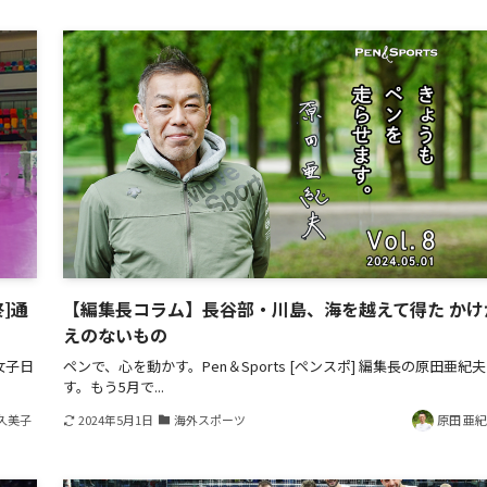
]通
【編集長コラム】長谷部・川島、海を越えて得た かけ
えのないもの
女子日
ペンで、心を動かす。Pen＆Sports [ペンスポ] 編集長の原田亜紀
す。もう5月で...
久美子
2024年5月1日
海外スポーツ
原田 亜