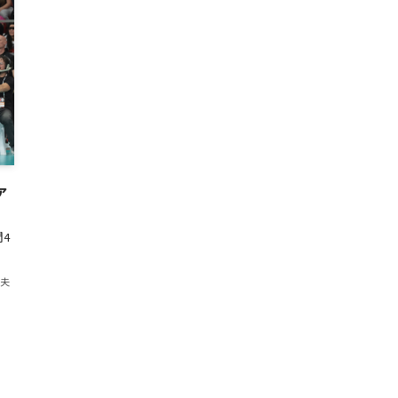
ァ
4
紀夫