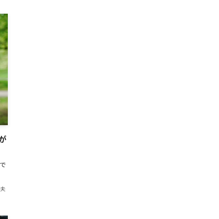
が
夫で
紀夫