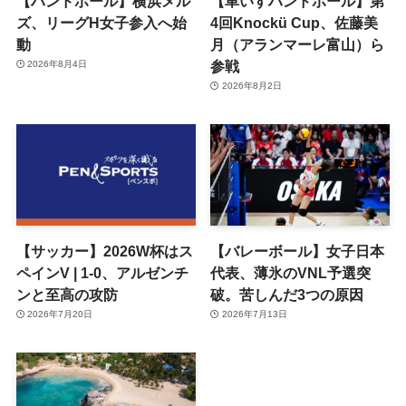
【ハンドボール】横浜メル
【車いすハンドボール】第
ズ、リーグH女子参入へ始
4回Knockü Cup、佐藤美
動
月（アランマーレ富山）ら
参戦
2026年8月4日
2026年8月2日
【サッカー】2026W杯はス
【バレーボール】女子日本
ペインV | 1-0、アルゼンチ
代表、薄氷のVNL予選突
ンと至高の攻防
破。苦しんだ3つの原因
2026年7月20日
2026年7月13日