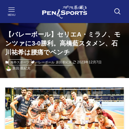
MENU
【バレーボール】セリエA・ミラノ、モ
ンツァに3-0勝利。高橋藍スタメン、石
川祐希は腰痛でベンチ
2023年12月7日
バレーボール
原田亜紀夫
海外スポーツ
原田 亜紀夫