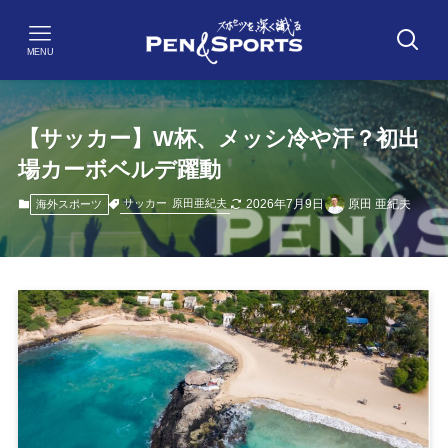
MENU
【サッカー】W杯、メッシ冷や汗？初出
場カーボベルデ躍動
2026年7月9日
原田 亜紀夫
サッカー
原田亜紀夫
海外スポーツ