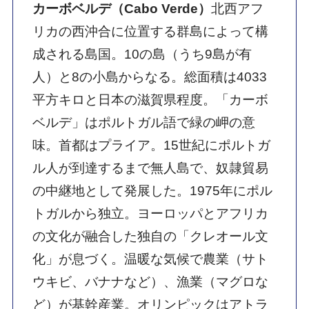
カーボベルデ（Cabo Verde）
北西アフ
リカの西沖合に位置する群島によって構
成される島国。10の島（うち9島が有
人）と8の小島からなる。総面積は4033
平方キロと日本の滋賀県程度。「カーボ
ベルデ」はポルトガル語で緑の岬の意
味。首都はプライア。15世紀にポルトガ
ル人が到達するまで無人島で、奴隷貿易
の中継地として発展した。1975年にポル
トガルから独立。ヨーロッパとアフリカ
の文化が融合した独自の「クレオール文
化」が息づく。温暖な気候で農業（サト
ウキビ、バナナなど）、漁業（マグロな
ど）が基幹産業。オリンピックはアトラ