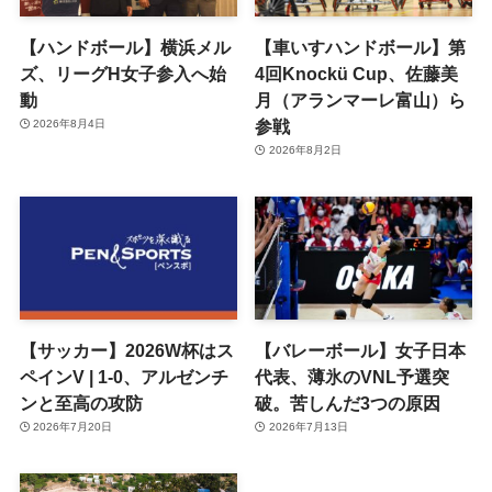
【ハンドボール】横浜メル
【車いすハンドボール】第
ズ、リーグH女子参入へ始
4回Knockü Cup、佐藤美
動
月（アランマーレ富山）ら
参戦
2026年8月4日
2026年8月2日
【サッカー】2026W杯はス
【バレーボール】女子日本
ペインV | 1-0、アルゼンチ
代表、薄氷のVNL予選突
ンと至高の攻防
破。苦しんだ3つの原因
2026年7月20日
2026年7月13日