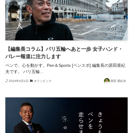
【編集長コラム】パリ五輪へあと一歩 女子ハンド・
バレー報道に注力します
ペンで、心を動かす。Pen＆Sports [ペンスポ] 編集長の原田亜紀
夫です。 パリ五輪...
2024年4月1日
オリンピック
原田 亜紀夫