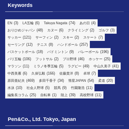
Keywords
(3)
(6)
(74)
(4)
EN
LA五輪
Takuya Nagata
あの日
(48)
(6)
(2)
(3)
おりひめジャパン
カヌー
クライミング
ゴルフ
(121)
(2)
(2)
(7)
サッカー
サーフィン
スキー
スケート
(12)
(8)
(257)
セーリング
テニス
ハンドボール
(18)
(9)
(196)
バスケットボール
バドミントン
バレーボール
(106)
(2)
(46)
(25)
パリ五輪
フットサル
プロ野球
ホッケー
(11)
(5)
(49)
(41)
マラソン
ミラノ冬季五輪
ラグビー
中山久美子
(6)
(166)
(8)
(7)
中西美雁
久保弘毅
佐藤貴洋
卓球
(469)
(34)
(54)
(20)
原田亜紀夫
多田千香子
彗星JAPAN
柔道
(10)
(5)
(9)
(11)
水泳
社会人野球
競馬
竹園隆浩
(25)
(1)
(39)
(11)
編集長コラム
自転車
陸上
高校野球
Pen&Co., Ltd. Tokyo, Japan