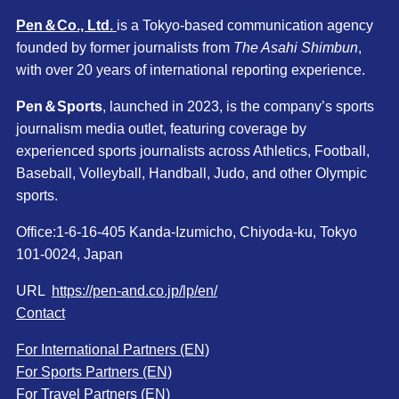
Pen＆Co., Ltd.
is a Tokyo-based communication agency
founded by former journalists from
The Asahi Shimbun
,
with over 20 years of international reporting experience.
Pen＆Sports
, launched in 2023, is the company’s sports
journalism media outlet, featuring coverage by
experienced sports journalists across Athletics, Football,
Baseball, Volleyball, Handball, Judo, and other Olympic
sports.
Office:1-6-16-405 Kanda-Izumicho, Chiyoda-ku, Tokyo
101-0024, Japan
URL
https://pen-and.co.jp/lp/en/
Contact
For International Partners (EN)
For Sports Partners (EN)
For Travel Partners (EN)