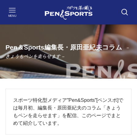
MENU
Pen＆Sports編集長・原田亜紀夫コラム
–
きょうもペンを走らせます –
スポーツ特化型メディア”Pen&Sports”[ペンスポ]で
は毎月初、編集長・原田亜紀夫のコラム「きょう
もペンを走らせます」を配信、このページでまと
めて紹介しています。