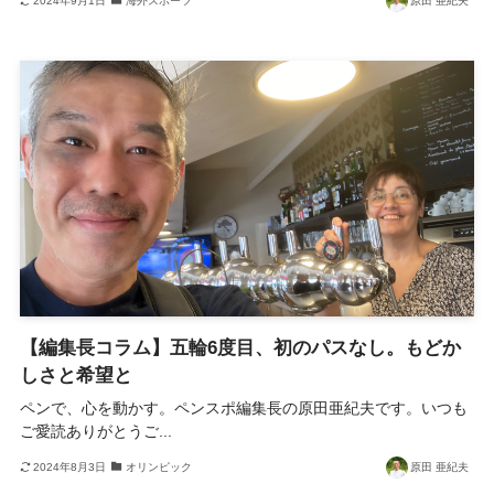
2024年9月1日
海外スポーツ
原田 亜紀夫
【編集長コラム】五輪6度目、初のパスなし。もどか
しさと希望と
ペンで、心を動かす。ペンスポ編集長の原田亜紀夫です。いつも
ご愛読ありがとうご...
2024年8月3日
オリンピック
原田 亜紀夫