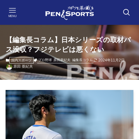
MENU
【編集長コラム】日本シリーズの取材パ
ス没収？フジテレビは悪くない
2024年11月2日
プロ野球
原田亜紀夫
編集長コラム
国内スポーツ
原田 亜紀夫