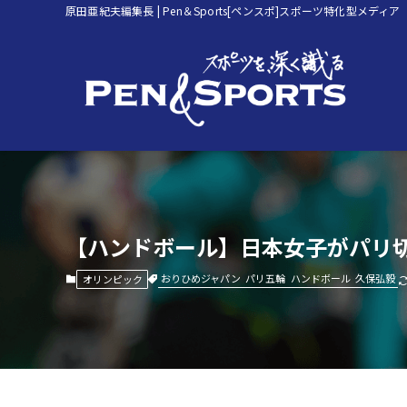
原田亜紀夫編集長 | Pen＆Sports[ペンスポ]スポーツ特化型メディア
【ハンドボール】日本女子がパリ切
おりひめジャパン
パリ五輪
ハンドボール
久保弘毅
オリンピック