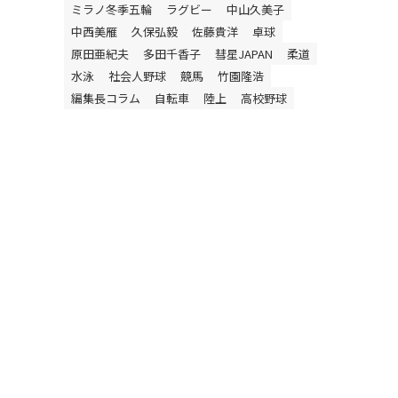
ミラノ冬季五輪
ラグビー
中山久美子
中西美雁
久保弘毅
佐藤貴洋
卓球
原田亜紀夫
多田千香子
彗星JAPAN
柔道
水泳
社会人野球
競馬
竹園隆浩
編集長コラム
自転車
陸上
高校野球