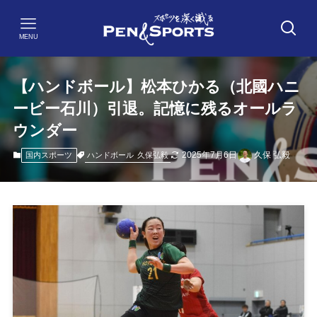
MENU
【ハンドボール】松本ひかる（北國ハニ
ービー石川）引退。記憶に残るオールラ
ウンダー
2025年7月6日
久保 弘毅
ハンドボール
久保弘毅
国内スポーツ